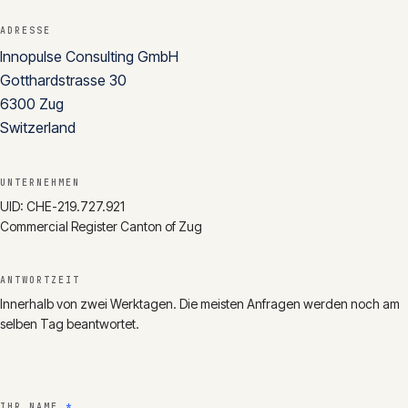
CONTACT
ADRESSE
Innopulse Consulting GmbH
info@innopulse.io
+41 79 508 28 06
Gotthardstrasse 30
Gotthardstrasse 30, 6300 Zug
6300
Zug
Switzerland
UNTERNEHMEN
UID:
CHE-219.727.921
Commercial Register Canton of Zug
ANTWORTZEIT
Innerhalb von zwei Werktagen. Die meisten Anfragen werden noch am
selben Tag beantwortet.
IHR NAME
*