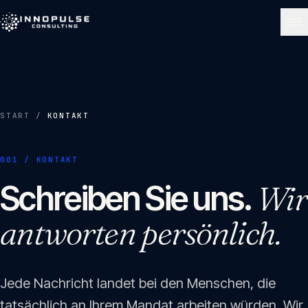
Skip to content
NAVIGATE
Start
01
START
/
KONTAKT
Über uns
001 / KONTAKT
02
Schreiben Sie uns.
Wir
Leistungen
antworten persönlich.
03
Portfolio
04
Jede Nachricht landet bei den Menschen, die
tatsächlich an Ihrem Mandat arbeiten würden. Wir