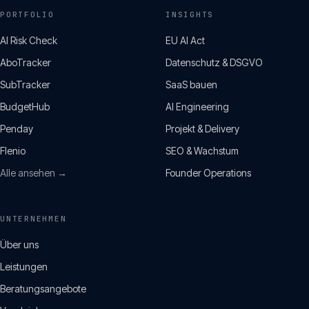
PORTFOLIO
INSIGHTS
AI Risk Check
EU AI Act
AboTracker
Datenschutz & DSGVO
SubTracker
SaaS bauen
BudgetHub
AI Engineering
Penday
Projekt & Delivery
Flenio
SEO & Wachstum
Alle ansehen →
Founder Operations
UNTERNEHMEN
Über uns
Leistungen
Beratungsangebote