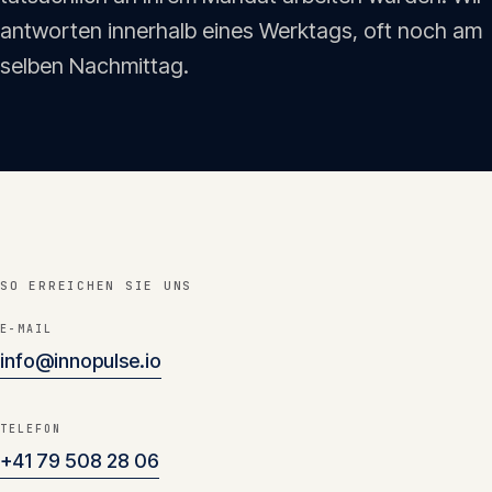
Insights
antworten innerhalb eines Werktags, oft noch am
05
selben Nachmittag.
Glossar
06
Kontakt
07
SO ERREICHEN SIE UNS
English
Deutsch
E-MAIL
info@innopulse.io
Get in touch
TELEFON
+41 79 508 28 06