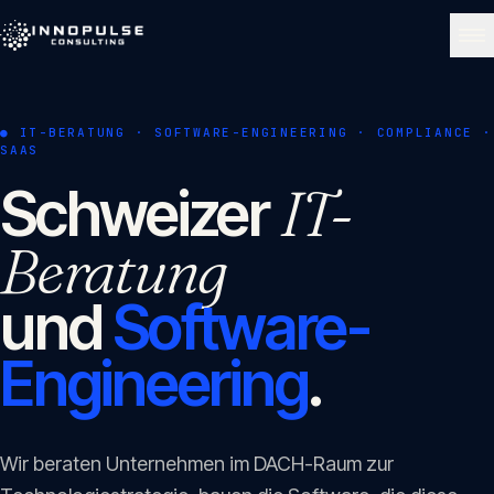
Skip to content
NAVIGATE
● IT-BERATUNG · SOFTWARE-ENGINEERING · COMPLIANCE ·
SAAS
Start
01
IT-
Schweizer
Beratung
Über uns
02
und
Software-
Leistungen
03
Engineering
.
Portfolio
04
Wir beraten Unternehmen im DACH-Raum zur