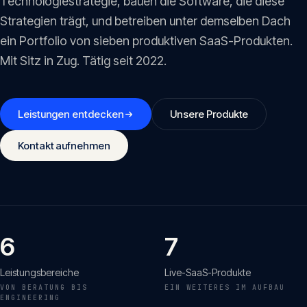
Technologiestrategie, bauen die Software, die diese
Insights
05
Strategien trägt, und betreiben unter demselben Dach
ein Portfolio von sieben produktiven SaaS-Produkten.
Glossar
Mit Sitz in Zug. Tätig seit 2022.
06
Kontakt
Leistungen entdecken
Unsere Produkte
07
Kontakt aufnehmen
English
Deutsch
6
7
Get in touch
Leistungsbereiche
Live-SaaS-Produkte
VON BERATUNG BIS
EIN WEITERES IM AUFBAU
ENGINEERING