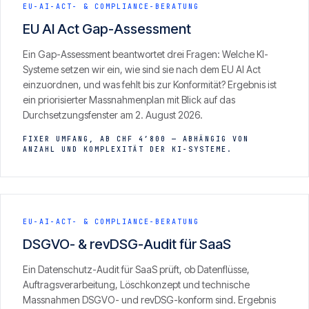
Insights
EU-AI-ACT- & COMPLIANCE-BERATUNG
05
EU AI Act Gap-Assessment
Ein Gap-Assessment beantwortet drei Fragen: Welche KI-
Glossar
Systeme setzen wir ein, wie sind sie nach dem EU AI Act
06
einzuordnen, und was fehlt bis zur Konformität? Ergebnis ist
ein priorisierter Massnahmenplan mit Blick auf das
Kontakt
Durchsetzungsfenster am 2. August 2026.
07
FIXER UMFANG, AB CHF 4’800 — ABHÄNGIG VON
ANZAHL UND KOMPLEXITÄT DER KI-SYSTEME.
English
Deutsch
EU-AI-ACT- & COMPLIANCE-BERATUNG
DSGVO- & revDSG-Audit für SaaS
Get in touch
Ein Datenschutz-Audit für SaaS prüft, ob Datenflüsse,
Auftragsverarbeitung, Löschkonzept und technische
Massnahmen DSGVO- und revDSG-konform sind. Ergebnis