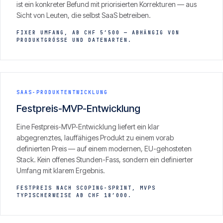
ist ein konkreter Befund mit priorisierten Korrekturen — aus
CONTACT
Sicht von Leuten, die selbst SaaS betreiben.
info@innopulse.io
+41 79 508 28 06
FIXER UMFANG, AB CHF 5’500 — ABHÄNGIG VON
PRODUKTGRÖSSE UND DATENARTEN.
Gotthardstrasse 30, 6300 Zug
SAAS-PRODUKTENTWICKLUNG
Festpreis-MVP-Entwicklung
Eine Festpreis-MVP-Entwicklung liefert ein klar
abgegrenztes, lauffähiges Produkt zu einem vorab
definierten Preis — auf einem modernen, EU-gehosteten
Stack. Kein offenes Stunden-Fass, sondern ein definierter
Umfang mit klarem Ergebnis.
FESTPREIS NACH SCOPING-SPRINT, MVPS
TYPISCHERWEISE AB CHF 18’000.