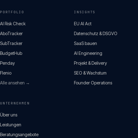
PORTFOLIO
INSIGHTS
AI Risk Check
EU AI Act
AboTracker
Datenschutz & DSGVO
SubTracker
SaaS bauen
BudgetHub
AI Engineering
Penday
Projekt & Delivery
Flenio
SEO & Wachstum
Alle ansehen →
Founder Operations
UNTERNEHMEN
Über uns
Leistungen
Beratungsangebote