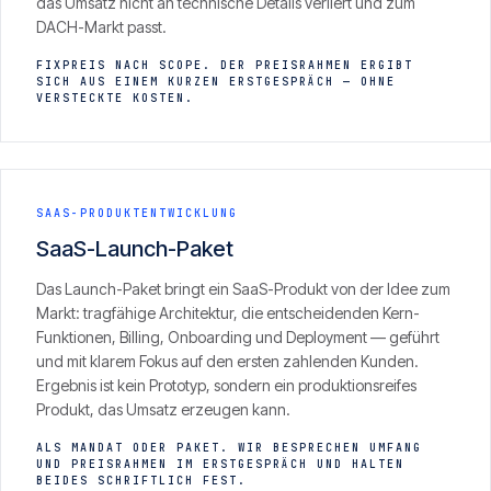
das Umsatz nicht an technische Details verliert und zum
DACH-Markt passt.
FIXPREIS NACH SCOPE. DER PREISRAHMEN ERGIBT
SICH AUS EINEM KURZEN ERSTGESPRÄCH — OHNE
VERSTECKTE KOSTEN.
SAAS-PRODUKTENTWICKLUNG
SaaS-Launch-Paket
Das Launch-Paket bringt ein SaaS-Produkt von der Idee zum
Markt: tragfähige Architektur, die entscheidenden Kern-
Funktionen, Billing, Onboarding und Deployment — geführt
und mit klarem Fokus auf den ersten zahlenden Kunden.
Ergebnis ist kein Prototyp, sondern ein produktionsreifes
Produkt, das Umsatz erzeugen kann.
ALS MANDAT ODER PAKET. WIR BESPRECHEN UMFANG
UND PREISRAHMEN IM ERSTGESPRÄCH UND HALTEN
BEIDES SCHRIFTLICH FEST.