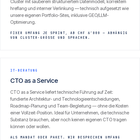
Cluster mit sauberem strukturiertem Datenmodell, korrektem
hreflang und interner Verlinkung — technisch aufgesetzt wie
unsere eigenen Portfolio-Sites, inklusive GEO/LLM-
Optimierung.
FIXER UMFANG JE SPRINT, AB CHF 6’000 — ABHÄNGIG
VON CLUSTER-GRÖSSE UND SPRACHEN.
IT-BERATUNG
CTO as a Service
CTO as a Service liefert technische Führung auf Zeit:
fundierte Architektur- und Technologieentscheidungen,
Roadmap-Planung und Team-Begleitung — ohne die Kosten
einer Vollzeit-Position. Ideal für Unternehmen, die technische
Substanz brauchen, aber noch keinen eigenen CTO tragen
können oder wollen.
ALS MANDAT ODER PAKET. WIR BESPRECHEN UMFANG