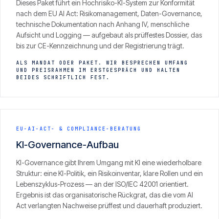
Dieses Paket führt ein Hochrisiko-KI-System zur Konformität
nach dem EU AI Act: Risikomanagement, Daten-Governance,
technische Dokumentation nach Anhang IV, menschliche
Aufsicht und Logging — aufgebaut als prüffestes Dossier, das
bis zur CE-Kennzeichnung und der Registrierung trägt.
ALS MANDAT ODER PAKET. WIR BESPRECHEN UMFANG
UND PREISRAHMEN IM ERSTGESPRÄCH UND HALTEN
BEIDES SCHRIFTLICH FEST.
EU-AI-ACT- & COMPLIANCE-BERATUNG
KI-Governance-Aufbau
KI-Governance gibt Ihrem Umgang mit KI eine wiederholbare
Struktur: eine KI-Politik, ein Risikoinventar, klare Rollen und ein
Lebenszyklus-Prozess — an der ISO/IEC 42001 orientiert.
Ergebnis ist das organisatorische Rückgrat, das die vom AI
Act verlangten Nachweise prüffest und dauerhaft produziert.