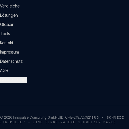
Vergleiche
Lösungen
Glossar
Tools
Kontakt
Impressum
Datenschutz
AGB
Cookie settings
©
2026
Innopulse Consulting GmbH
UID:
CHE-219.727.921
ZUG · SCHWEIZ
INNOPULSE™ — EINE EINGETRAGENE SCHWEIZER MARKE