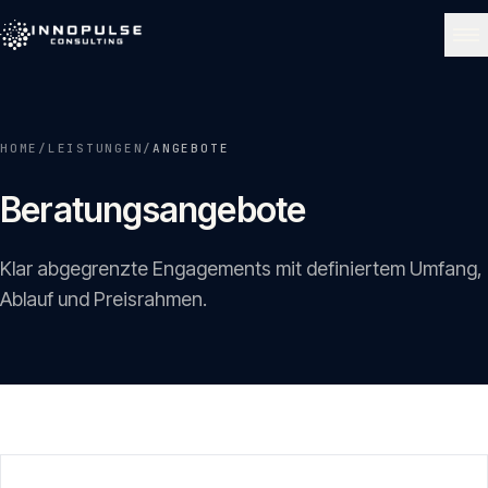
Skip to content
NAVIGATE
HOME
/
LEISTUNGEN
/
ANGEBOTE
Start
01
Beratungsangebote
Über uns
02
Klar abgegrenzte Engagements mit definiertem Umfang,
Ablauf und Preisrahmen.
Leistungen
03
Portfolio
04