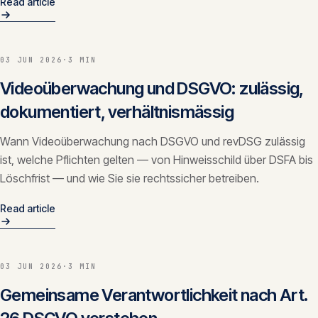
Read article
CONTACT
info@innopulse.io
+41 79 508 28 06
03 JUN 2026
·
3 MIN
Gotthardstrasse 30, 6300 Zug
Videoüberwachung und DSGVO: zulässig,
dokumentiert, verhältnismässig
Wann Videoüberwachung nach DSGVO und revDSG zulässig
ist, welche Pflichten gelten — von Hinweisschild über DSFA bis
Löschfrist — und wie Sie sie rechtssicher betreiben.
Read article
03 JUN 2026
·
3 MIN
Gemeinsame Verantwortlichkeit nach Art.