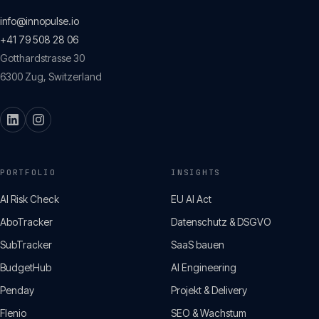
info@innopulse.io
+41 79 508 28 06
Gotthardstrasse 30
6300
Zug
,
Switzerland
PORTFOLIO
INSIGHTS
AI Risk Check
EU AI Act
AboTracker
Datenschutz & DSGVO
SubTracker
SaaS bauen
BudgetHub
AI Engineering
Penday
Projekt & Delivery
Flenio
SEO & Wachstum