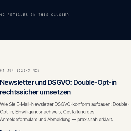
Insights
05
42
ARTICLE
S
IN THIS CLUSTER
Glossar
06
Kontakt
07
03 JUN 2026
·
3 MIN
English
Deutsch
Newsletter und DSGVO: Double-Opt-in
rechtssicher umsetzen
Wie Sie E-Mail-Newsletter DSGVO-konform aufbauen: Double-
Get in touch
Opt-in, Einwilligungsnachweis, Gestaltung des
Anmeldeformulars und Abmeldung — praxisnah erklärt.