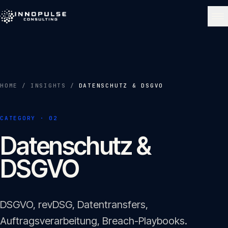
Skip to content
NAVIGATE
Start
01
HOME
/
INSIGHTS
/
DATENSCHUTZ & DSGVO
Über uns
CATEGORY ·
02
02
Datenschutz &
Leistungen
DSGVO
03
Portfolio
04
DSGVO, revDSG, Datentransfers,
Auftragsverarbeitung, Breach-Playbooks.