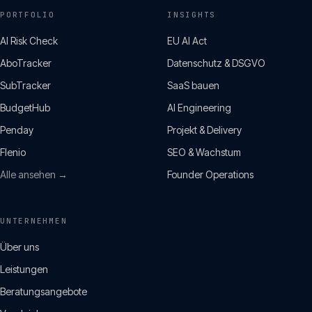
PORTFOLIO
INSIGHTS
AI Risk Check
EU AI Act
AboTracker
Datenschutz & DSGVO
SubTracker
SaaS bauen
BudgetHub
AI Engineering
Penday
Projekt & Delivery
Flenio
SEO & Wachstum
Alle ansehen →
Founder Operations
UNTERNEHMEN
Über uns
Leistungen
Beratungsangebote