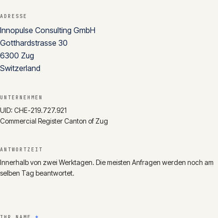
CONTACT
ADRESSE
Innopulse Consulting GmbH
info@innopulse.io
+41 79 508 28 06
Gotthardstrasse 30
Gotthardstrasse 30, 6300 Zug
6300
Zug
Switzerland
UNTERNEHMEN
UID:
CHE-219.727.921
Commercial Register Canton of Zug
ANTWORTZEIT
Innerhalb von zwei Werktagen. Die meisten Anfragen werden noch am
selben Tag beantwortet.
IHR NAME
*