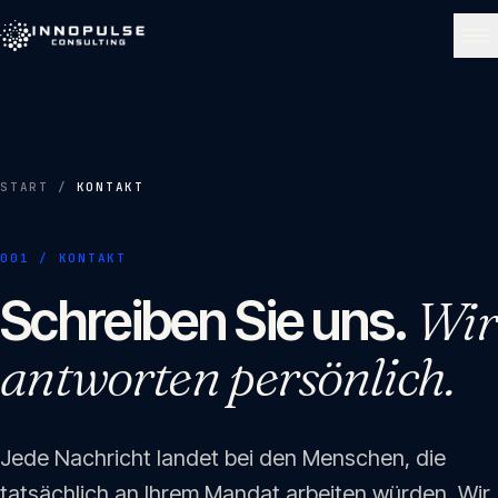
Skip to content
NAVIGATE
Start
01
START
/
KONTAKT
Über uns
001 / KONTAKT
02
Schreiben Sie uns.
Wir
Leistungen
antworten persönlich.
03
Portfolio
04
Jede Nachricht landet bei den Menschen, die
tatsächlich an Ihrem Mandat arbeiten würden. Wir