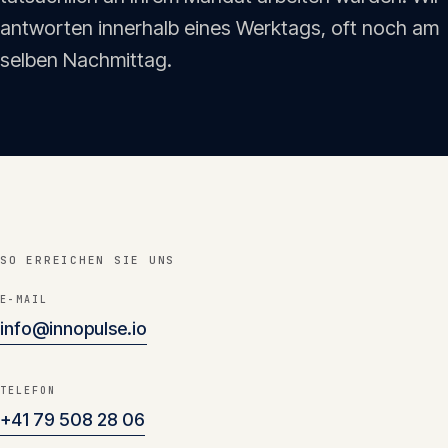
Insights
antworten innerhalb eines Werktags, oft noch am
05
selben Nachmittag.
Glossar
06
Kontakt
07
SO ERREICHEN SIE UNS
English
Deutsch
E-MAIL
info@innopulse.io
Get in touch
TELEFON
+41 79 508 28 06