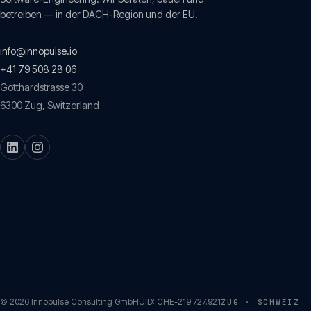
betreiben — in der DACH-Region und der EU.
info@innopulse.io
+41 79 508 28 06
Gotthardstrasse 30
6300
Zug
,
Switzerland
©
2026
Innopulse Consulting GmbH
UID:
CHE-219.727.921
ZUG · SCHWEIZ