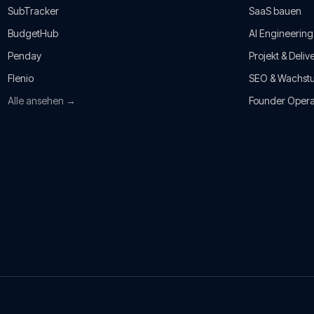
SubTracker
SaaS bauen
BudgetHub
AI Engineering
Penday
Projekt & Deliv
Flenio
SEO & Wachst
Alle ansehen →
Founder Opera