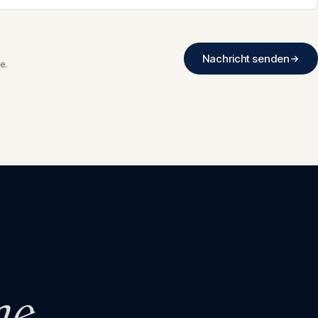
Nachricht senden
e.
he