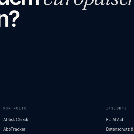
n?
PORTFOLIO
INSIGHTS
AI Risk Check
EU AI Act
AboTracker
Datenschutz 