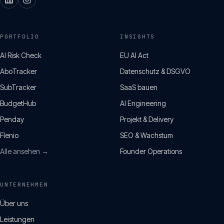
PORTFOLIO
INSIGHTS
AI Risk Check
EU AI Act
AboTracker
Datenschutz & DSGVO
SubTracker
SaaS bauen
BudgetHub
AI Engineering
Penday
Projekt & Delivery
Flenio
SEO & Wachstum
Alle ansehen →
Founder Operations
UNTERNEHMEN
Über uns
Leistungen