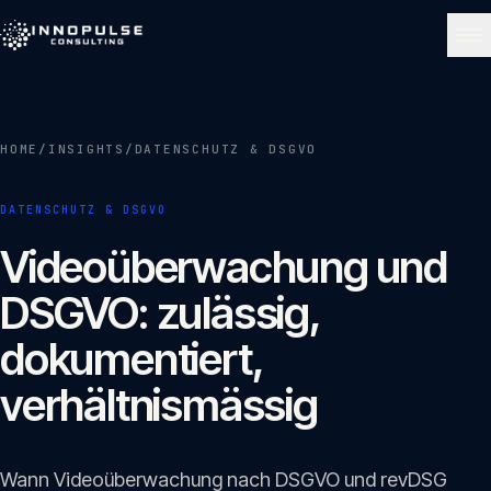
Skip to content
NAVIGATE
HOME
/
INSIGHTS
/
DATENSCHUTZ & DSGVO
Start
01
DATENSCHUTZ & DSGVO
Über uns
Videoüberwachung und
02
DSGVO: zulässig,
Leistungen
dokumentiert,
03
verhältnismässig
Portfolio
04
Wann Videoüberwachung nach DSGVO und revDSG