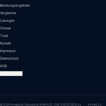
Beratungsangebote
Vergleiche
Lösungen
Glossar
Tools
Kontakt
Impressum
Datenschutz
AGB
Cookie settings
©
2026
Innopulse Consulting GmbH
UID:
CHE-219.727.921
ZUG · SCHWEIZ