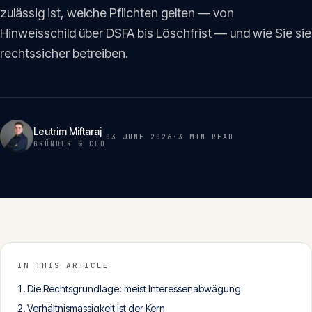
Insights
zulässig ist, welche Pflichten gelten — von
05
Hinweisschild über DSFA bis Löschfrist — und wie Sie sie
rechtssicher betreiben.
Glossar
06
Kontakt
07
Leutrim Miftaraj
03 JUNE 2026
·
3 MIN
READ
GRÜNDER & CEO
English
Deutsch
Get in touch
IN THIS ARTICLE
Die Rechtsgrundlage: meist Interessenabwägung
Verhältnismässigkeit ist der Kern