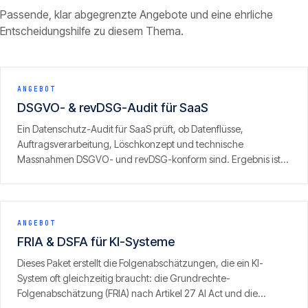
Passende, klar abgegrenzte Angebote und eine ehrliche
Entscheidungshilfe zu diesem Thema.
ANGEBOT
DSGVO- & revDSG-Audit für SaaS
Ein Datenschutz-Audit für SaaS prüft, ob Datenflüsse,
Auftragsverarbeitung, Löschkonzept und technische
Massnahmen DSGVO- und revDSG-konform sind. Ergebnis ist
ein konkreter Befund mit priorisierten Korrekturen — aus Sicht
von Leuten, die selbst SaaS betreiben.
ANGEBOT
FRIA & DSFA für KI-Systeme
Dieses Paket erstellt die Folgenabschätzungen, die ein KI-
System oft gleichzeitig braucht: die Grundrechte-
Folgenabschätzung (FRIA) nach Artikel 27 AI Act und die