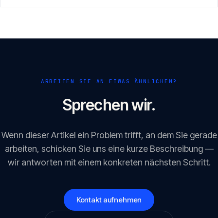
Datenschutz-Folgenabschätzung (DSFA) nach Artikel 35
DSGVO — integriert statt doppelt, als ein prüffestes Assessment
mit klarer Freigabeentscheidung.
ARBEITEN SIE AN ETWAS ÄHNLICHEM?
Sprechen wir.
Wenn dieser Artikel ein Problem trifft, an dem Sie gerade
arbeiten, schicken Sie uns eine kurze Beschreibung —
wir antworten mit einem konkreten nächsten Schritt.
Kontakt aufnehmen