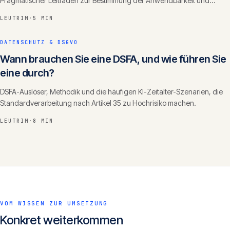
Pragmatischer Leitfaden zur Bestimmung der Anwendbarkeit und
Grundschritte der Compliance.
LEUTRIM
·
5 MIN
DATENSCHUTZ & DSGVO
Wann brauchen Sie eine DSFA, und wie führen Sie
eine durch?
DSFA-Auslöser, Methodik und die häufigen KI-Zeitalter-Szenarien, die
Standardverarbeitung nach Artikel 35 zu Hochrisiko machen.
LEUTRIM
·
8 MIN
VOM WISSEN ZUR UMSETZUNG
Konkret weiterkommen