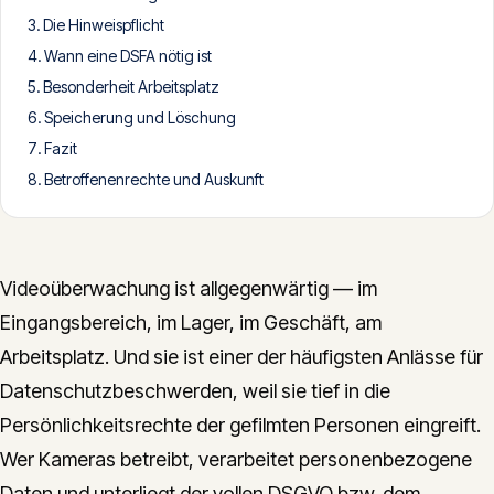
Die Hinweispflicht
CONTACT
Wann eine DSFA nötig ist
info@innopulse.io
+41 79 508 28 06
Besonderheit Arbeitsplatz
Gotthardstrasse 30, 6300 Zug
Speicherung und Löschung
Fazit
Betroffenenrechte und Auskunft
Videoüberwachung ist allgegenwärtig — im
Eingangsbereich, im Lager, im Geschäft, am
Arbeitsplatz. Und sie ist einer der häufigsten Anlässe für
Datenschutzbeschwerden, weil sie tief in die
Persönlichkeitsrechte der gefilmten Personen eingreift.
Wer Kameras betreibt, verarbeitet personenbezogene
Daten und unterliegt der vollen DSGVO bzw. dem