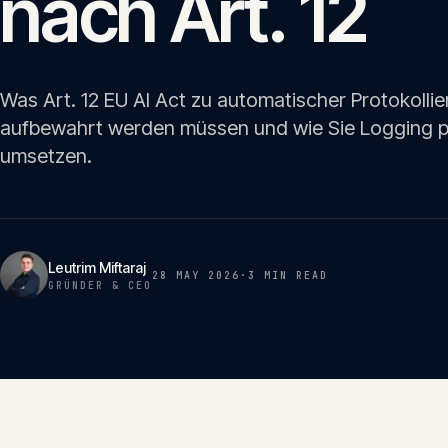
nach Art. 12
Was Art. 12 EU AI Act zu automatischer Protokollie
aufbewahrt werden müssen und wie Sie Logging p
umsetzen.
Leutrim Miftaraj
28 MAY 2026
·
3 MIN
READ
GRÜNDER & CEO