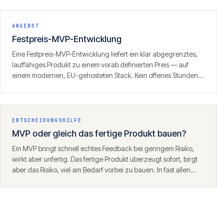
kein Prototyp, sondern ein produktionsreifes Produkt, das
Umsatz erzeugen kann.
ANGEBOT
Festpreis-MVP-Entwicklung
Eine Festpreis-MVP-Entwicklung liefert ein klar abgegrenztes,
lauffähiges Produkt zu einem vorab definierten Preis — auf
einem modernen, EU-gehosteten Stack. Kein offenes Stunden-
Fass, sondern ein definierter Umfang mit klarem Ergebnis.
ENTSCHEIDUNGSHILFE
MVP oder gleich das fertige Produkt bauen?
Ein MVP bringt schnell echtes Feedback bei geringem Risiko,
wirkt aber unfertig. Das fertige Produkt überzeugt sofort, birgt
aber das Risiko, viel am Bedarf vorbei zu bauen. In fast allen
Fällen ist der MVP-Weg der klügere Start — mit einem
Fundament, das danach trägt.