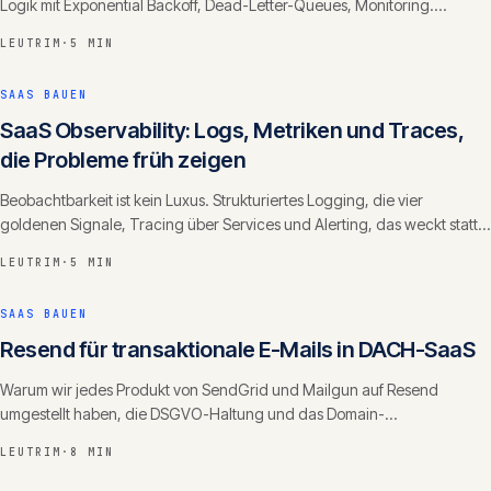
Logik mit Exponential Backoff, Dead-Letter-Queues, Monitoring.
Consumer- und Producer-Perspektive.
LEUTRIM
·
5 MIN
SAAS BAUEN
SaaS Observability: Logs, Metriken und Traces,
die Probleme früh zeigen
Beobachtbarkeit ist kein Luxus. Strukturiertes Logging, die vier
goldenen Signale, Tracing über Services und Alerting, das weckt statt
zu rauschen.
LEUTRIM
·
5 MIN
SAAS BAUEN
Resend für transaktionale E-Mails in DACH-SaaS
Warum wir jedes Produkt von SendGrid und Mailgun auf Resend
umgestellt haben, die DSGVO-Haltung und das Domain-
Verifizierungsmuster.
LEUTRIM
·
8 MIN