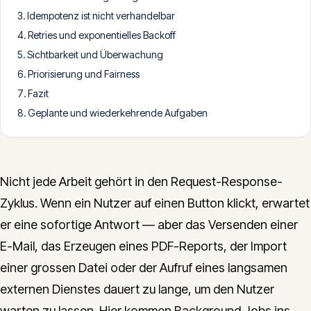
Idempotenz ist nicht verhandelbar
CONTACT
Retries und exponentielles Backoff
info@innopulse.io
+41 79 508 28 06
Sichtbarkeit und Überwachung
Gotthardstrasse 30, 6300 Zug
Priorisierung und Fairness
Fazit
Geplante und wiederkehrende Aufgaben
Nicht jede Arbeit gehört in den Request-Response-
Zyklus. Wenn ein Nutzer auf einen Button klickt, erwartet
er eine sofortige Antwort — aber das Versenden einer
E-Mail, das Erzeugen eines PDF-Reports, der Import
einer grossen Datei oder der Aufruf eines langsamen
externen Dienstes dauert zu lange, um den Nutzer
warten zu lassen. Hier kommen Background Jobs ins