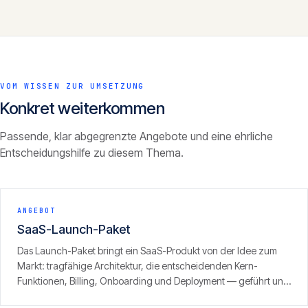
VOM WISSEN ZUR UMSETZUNG
Konkret weiterkommen
Passende, klar abgegrenzte Angebote und eine ehrliche
Entscheidungshilfe zu diesem Thema.
ANGEBOT
SaaS-Launch-Paket
Das Launch-Paket bringt ein SaaS-Produkt von der Idee zum
Markt: tragfähige Architektur, die entscheidenden Kern-
Funktionen, Billing, Onboarding und Deployment — geführt und
mit klarem Fokus auf den ersten zahlenden Kunden. Ergebnis ist