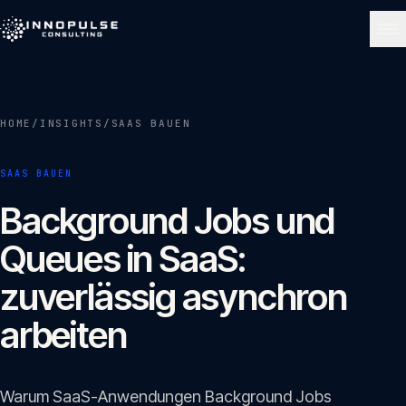
Skip to content
NAVIGATE
HOME
/
INSIGHTS
/
SAAS BAUEN
Start
01
SAAS BAUEN
Über uns
Background Jobs und
02
Queues in SaaS:
Leistungen
zuverlässig asynchron
03
arbeiten
Portfolio
04
Warum SaaS-Anwendungen Background Jobs