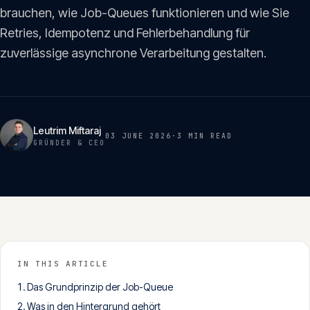
Insights
brauchen, wie Job-Queues funktionieren und wie Sie
05
Retries, Idempotenz und Fehlerbehandlung für
zuverlässige asynchrone Verarbeitung gestalten.
Glossar
06
Kontakt
07
Leutrim Miftaraj
03 JUNE 2026
·
3 MIN
READ
GRÜNDER & CEO
English
Deutsch
Get in touch
IN THIS ARTICLE
Das Grundprinzip der Job-Queue
Was in den Hintergrund gehört