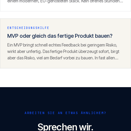
einem modernen, EU-gehosteten Stack. Kein offenes Stunden-
Fass, sondern ein definierter Umfang mit klarem Ergebnis.
ENTSCHEIDUNGSHILFE
MVP oder gleich das fertige Produkt bauen?
Ein MVP bringt schnell echtes Feedback bei geringem Risiko,
wirkt aber unfertig. Das fertige Produkt überzeugt sofort, birgt
aber das Risiko, viel am Bedarf vorbei zu bauen. In fast allen
Fällen ist der MVP-Weg der klügere Start — mit einem
Fundament, das danach trägt.
ARBEITEN SIE AN ETWAS ÄHNLICHEM?
Sprechen wir.