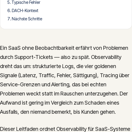
Typische Fehler
CONTACT
DACH-Kontext
info@innopulse.io
+41 79 508 28 06
Nächste Schritte
Gotthardstrasse 30, 6300 Zug
Ein SaaS ohne Beobachtbarkeit erfährt von Problemen
durch Support-Tickets — also zu spät. Observability
dreht das um: strukturierte Logs, die vier goldenen
Signale (Latenz, Traffic, Fehler, Sättigung), Tracing über
Service-Grenzen und Alerting, das bei echten
Problemen weckt statt im Rauschen unterzugehen. Der
Aufwand ist gering im Vergleich zum Schaden eines
Ausfalls, den niemand bemerkt, bis Kunden gehen.
Dieser Leitfaden ordnet Observability für SaaS-Systeme