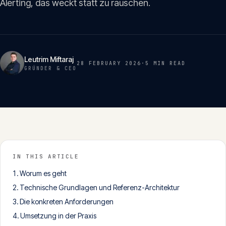
Alerting, das weckt statt zu rauschen.
Insights
05
Glossar
06
Leutrim Miftaraj
28 FEBRUARY 2026
·
5 MIN
READ
GRÜNDER & CEO
Kontakt
07
English
Deutsch
IN THIS ARTICLE
Worum es geht
Get in touch
Technische Grundlagen und Referenz-Architektur
Die konkreten Anforderungen
Umsetzung in der Praxis