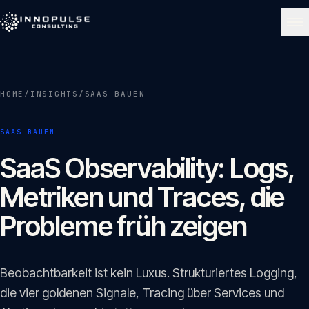
Skip to content
NAVIGATE
HOME
/
INSIGHTS
/
SAAS BAUEN
Start
01
SAAS BAUEN
Über uns
SaaS Observability: Logs,
02
Metriken und Traces, die
Leistungen
Probleme früh zeigen
03
Portfolio
Beobachtbarkeit ist kein Luxus. Strukturiertes Logging,
04
die vier goldenen Signale, Tracing über Services und