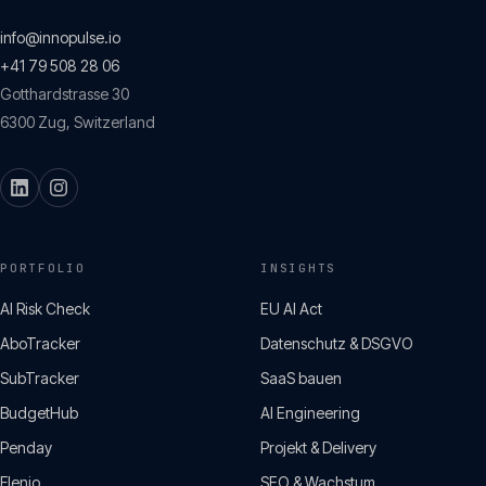
info@innopulse.io
+41 79 508 28 06
Gotthardstrasse 30
6300
Zug
,
Switzerland
PORTFOLIO
INSIGHTS
AI Risk Check
EU AI Act
AboTracker
Datenschutz & DSGVO
SubTracker
SaaS bauen
BudgetHub
AI Engineering
Penday
Projekt & Delivery
Flenio
SEO & Wachstum