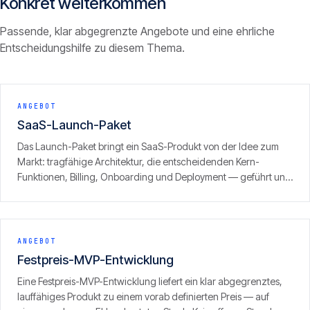
Konkret weiterkommen
Passende, klar abgegrenzte Angebote und eine ehrliche
Entscheidungshilfe zu diesem Thema.
ANGEBOT
SaaS-Launch-Paket
Das Launch-Paket bringt ein SaaS-Produkt von der Idee zum
Markt: tragfähige Architektur, die entscheidenden Kern-
Funktionen, Billing, Onboarding und Deployment — geführt und
mit klarem Fokus auf den ersten zahlenden Kunden. Ergebnis ist
kein Prototyp, sondern ein produktionsreifes Produkt, das
Umsatz erzeugen kann.
ANGEBOT
Festpreis-MVP-Entwicklung
Eine Festpreis-MVP-Entwicklung liefert ein klar abgegrenztes,
lauffähiges Produkt zu einem vorab definierten Preis — auf