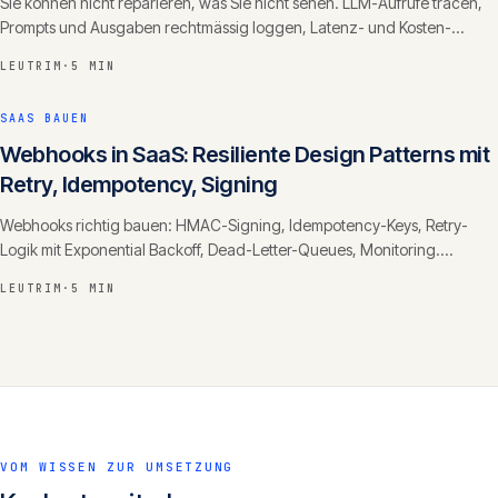
Sie können nicht reparieren, was Sie nicht sehen. LLM-Aufrufe tracen,
Prompts und Ausgaben rechtmässig loggen, Latenz- und Kosten-
Dashboards und Alerting bei Qualitätsregression.
LEUTRIM
·
5 MIN
SAAS BAUEN
Webhooks in SaaS: Resiliente Design Patterns mit
Retry, Idempotency, Signing
Webhooks richtig bauen: HMAC-Signing, Idempotency-Keys, Retry-
Logik mit Exponential Backoff, Dead-Letter-Queues, Monitoring.
Consumer- und Producer-Perspektive.
LEUTRIM
·
5 MIN
VOM WISSEN ZUR UMSETZUNG