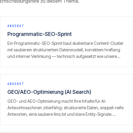
Entscheidungshilfe zu diesem Thema.
ANGEBOT
Programmatic-SEO-Sprint
Ein Programmatic-SEO-Sprint baut skalierbare Content-Cluster
mit sauberem strukturiertem Datenmodell, korrektem hreflang
und interner Verlinkung — technisch aufgesetzt wie unsere
eigenen Portfolio-Sites, inklusive GEO/LLM-Optimierung.
ANGEBOT
GEO/AEO-Optimierung (AI Search)
GEO- und AEO-Optimierung macht Ihre Inhalte für AI-
Antwortmaschinen zitierfähig: strukturierte Daten, snippet-reife
Antworten, eine saubere llms.txt und klare Entity-Signale.
Ergebnis ist Sichtbarkeit dort, wo zunehmend gesucht wird — in
den Antworten von ChatGPT, Perplexity und der KI-Suche.