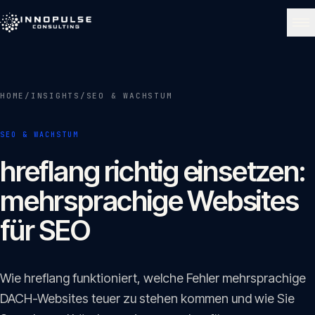
Skip to content
NAVIGATE
HOME
/
INSIGHTS
/
SEO & WACHSTUM
Start
01
SEO & WACHSTUM
Über uns
hreflang richtig einsetzen:
02
mehrsprachige Websites
Leistungen
für SEO
03
Portfolio
Wie hreflang funktioniert, welche Fehler mehrsprachige
04
DACH-Websites teuer zu stehen kommen und wie Sie