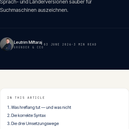
Sprach- und Länderversionen sauber für
Insights
05
Suchmaschinen auszeichnen.
Glossar
06
Leutrim Miftaraj
03 JUNE 2026
·
3 MIN
READ
Kontakt
GRÜNDER & CEO
07
English
Deutsch
IN THIS ARTICLE
Get in touch
Was hreflang tut — und was nicht
Die korrekte Syntax
Die drei Umsetzungswege