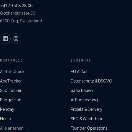
+41 79 508 28 06
Gotthardstrasse 30
6300
Zug
,
Switzerland
PORTFOLIO
INSIGHTS
AI Risk Check
EU AI Act
AboTracker
Datenschutz & DSGVO
SubTracker
SaaS bauen
BudgetHub
AI Engineering
Penday
Projekt & Delivery
Flenio
SEO & Wachstum
Alle ansehen →
Founder Operations