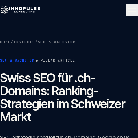
Skip to content
NAVIGATE
HOME
/
INSIGHTS
/
SEO & WACHSTUM
Start
01
·
SEO & WACHSTUM
● PILLAR ARTICLE
Über uns
Swiss SEO für .ch-
02
Domains: Ranking-
Leistungen
Strategien im Schweizer
03
Markt
Portfolio
04
SEO-Strategie speziell für .ch-Domains: Google.ch vs.