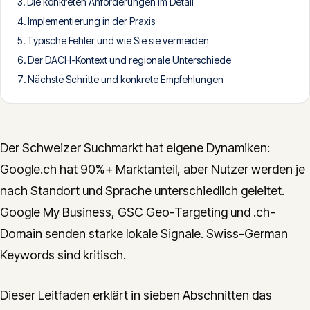
Die konkreten Anforderungen im Detail
CONTACT
Implementierung in der Praxis
Typische Fehler und wie Sie sie vermeiden
info@innopulse.io
+41 79 508 28 06
Der DACH-Kontext und regionale Unterschiede
Gotthardstrasse 30, 6300 Zug
Nächste Schritte und konkrete Empfehlungen
Der Schweizer Suchmarkt hat eigene Dynamiken:
Google.ch hat 90%+ Marktanteil, aber Nutzer werden je
nach Standort und Sprache unterschiedlich geleitet.
Google My Business, GSC Geo-Targeting und .ch-
Domain senden starke lokale Signale. Swiss-German
Keywords sind kritisch.
Dieser Leitfaden erklärt in sieben Abschnitten das