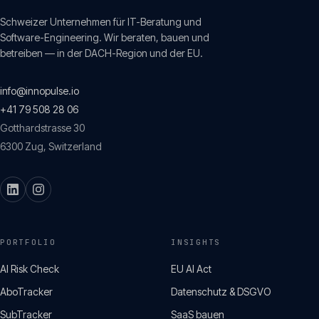
Schweizer Unternehmen für IT-Beratung und
Software-Engineering. Wir beraten, bauen und
betreiben — in der DACH-Region und der EU.
info@innopulse.io
+41 79 508 28 06
Gotthardstrasse 30
6300
Zug
,
Switzerland
PORTFOLIO
INSIGHTS
AI Risk Check
EU AI Act
AboTracker
Datenschutz & DSGVO
SubTracker
SaaS bauen