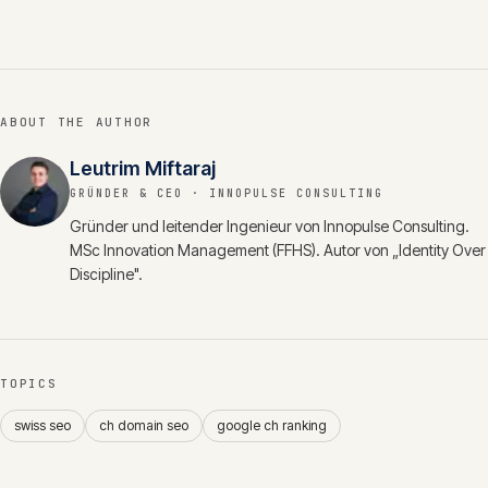
ABOUT THE AUTHOR
Leutrim Miftaraj
GRÜNDER & CEO
· INNOPULSE CONSULTING
Gründer und leitender Ingenieur von Innopulse Consulting.
MSc Innovation Management (FFHS). Autor von „Identity Over
Discipline".
TOPICS
swiss seo
ch domain seo
google ch ranking