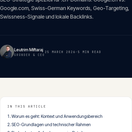
Insights
Google.com, Swiss-German Keywords, Geo-Targeting,
05
Swissness-Signale und lokale Backlinks.
Glossar
06
Kontakt
Leutrim Miftaraj
25 MARCH 2026
·
5 MIN
READ
07
GRÜNDER & CEO
English
Deutsch
Get in touch
IN THIS ARTICLE
Worum es geht: Kontext und Anwendungsbereich
SEO-Grundlagen und technischer Rahmen