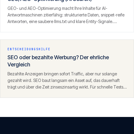
GEO- und AEO-Optimierung macht Ihre Inhalte für AI-
Antwortmaschinen zitierfähig: strukturierte Daten, snippet-reife
Antworten, eine saubere llms.txt und klare Entity-Signale.
Ergebnis ist Sichtbarkeit dort, wo zunehmend gesucht wird — in
den Antworten von ChatGPT, Perplexity und der KI-Suche.
ENTSCHEIDUNGSHILFE
SEO oder bezahlte Werbung? Der ehrliche
Vergleich
Bezahlte Anzeigen bringen sofort Traffic, aber nur solange
gezahlt wird. SEO baut langsam ein Asset auf, das dauerhaft
trägt und über die Zeit zinseszinsartig wirkt. Für schnelle Tests
eignet sich SEA, für nachhaltiges Wachstum SEO — die beiden
ergänzen sich.