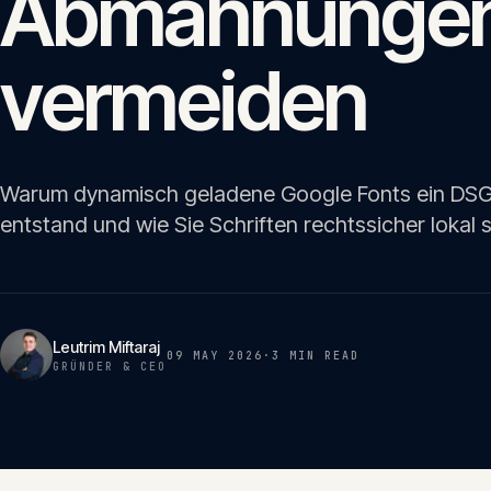
Abmahnunge
vermeiden
Warum dynamisch geladene Google Fonts ein DSGV
entstand und wie Sie Schriften rechtssicher lokal 
Leutrim Miftaraj
09 MAY 2026
·
3 MIN
READ
GRÜNDER & CEO