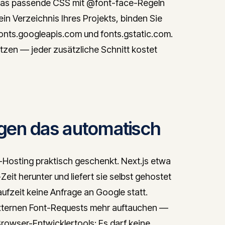
 das passende CSS mit @font-face-Regeln
ein Verzeichnis Ihres Projekts, binden Sie
fonts.googleapis.com und fonts.gstatic.com.
utzen — jeder zusätzliche Schnitt kostet
gen das automatisch
Hosting praktisch geschenkt. Next.js etwa
eit herunter und liefert sie selbst gehostet
aufzeit keine Anfrage an Google statt.
e externen Font-Requests mehr auftauchen —
Browser-Entwicklertools: Es darf keine