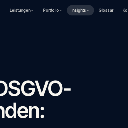
s
Leistungen
Portfolio
Insights
Glossar
Ko
 DSGVO-
nden: