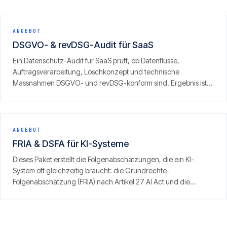
ANGEBOT
DSGVO- & revDSG-Audit für SaaS
Ein Datenschutz-Audit für SaaS prüft, ob Datenflüsse,
Auftragsverarbeitung, Löschkonzept und technische
Massnahmen DSGVO- und revDSG-konform sind. Ergebnis ist
ein konkreter Befund mit priorisierten Korrekturen — aus Sicht
von Leuten, die selbst SaaS betreiben.
ANGEBOT
FRIA & DSFA für KI-Systeme
Dieses Paket erstellt die Folgenabschätzungen, die ein KI-
System oft gleichzeitig braucht: die Grundrechte-
Folgenabschätzung (FRIA) nach Artikel 27 AI Act und die
Datenschutz-Folgenabschätzung (DSFA) nach Artikel 35
DSGVO — integriert statt doppelt, als ein prüffestes Assessment
mit klarer Freigabeentscheidung.