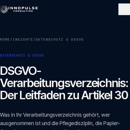
Skip to content
NAVIGATE
HOME
/
INSIGHTS
/
DATENSCHUTZ & DSGVO
Start
01
DATENSCHUTZ & DSGVO
Über uns
DSGVO-
02
Verarbeitungsverzeichnis:
Leistungen
Der Leitfaden zu Artikel 30
03
Portfolio
Was in Ihr Verarbeitungsverzeichnis gehört, wer
04
ausgenommen ist und die Pflegedisziplin, die Papier-