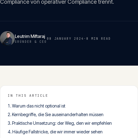
Compliance von operativer Compliance trennt.
Insights
05
Glossar
06
Leutrim Miftaraj
08 JANUARY 2024
·
8 MIN
READ
GRÜNDER & CEO
Kontakt
07
English
Deutsch
IN THIS ARTICLE
Warum das nicht optional ist
Get in touch
Kernbegriffe, die Sie auseinanderhalten müssen
Praktische Umsetzung: der Weg, den wir empfehlen
Häufige Fallstricke, die wir immer wieder sehen