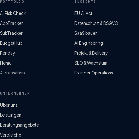
PORTFOLIO
INSIGHTS
AI Risk Check
EU AI Act
AboTracker
Datenschutz & DSGVO
SubTracker
SaaS bauen
BudgetHub
AI Engineering
Penday
Projekt & Delivery
Flenio
SEO & Wachstum
Alle ansehen →
Founder Operations
UNTERNEHMEN
Über uns
Leistungen
Beratungsangebote
Vergleiche