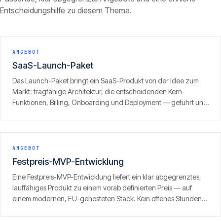
Entscheidungshilfe zu diesem Thema.
ANGEBOT
SaaS-Launch-Paket
Das Launch-Paket bringt ein SaaS-Produkt von der Idee zum
Markt: tragfähige Architektur, die entscheidenden Kern-
Funktionen, Billing, Onboarding und Deployment — geführt und
mit klarem Fokus auf den ersten zahlenden Kunden. Ergebnis ist
kein Prototyp, sondern ein produktionsreifes Produkt, das
Umsatz erzeugen kann.
ANGEBOT
Festpreis-MVP-Entwicklung
Eine Festpreis-MVP-Entwicklung liefert ein klar abgegrenztes,
lauffähiges Produkt zu einem vorab definierten Preis — auf
einem modernen, EU-gehosteten Stack. Kein offenes Stunden-
Fass, sondern ein definierter Umfang mit klarem Ergebnis.