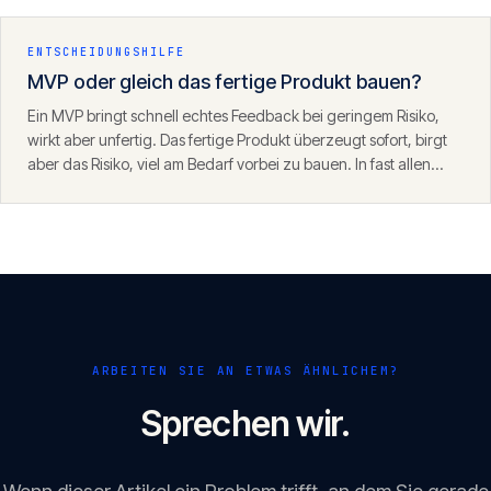
ENTSCHEIDUNGSHILFE
MVP oder gleich das fertige Produkt bauen?
Ein MVP bringt schnell echtes Feedback bei geringem Risiko,
wirkt aber unfertig. Das fertige Produkt überzeugt sofort, birgt
aber das Risiko, viel am Bedarf vorbei zu bauen. In fast allen
Fällen ist der MVP-Weg der klügere Start — mit einem
Fundament, das danach trägt.
ARBEITEN SIE AN ETWAS ÄHNLICHEM?
Sprechen wir.