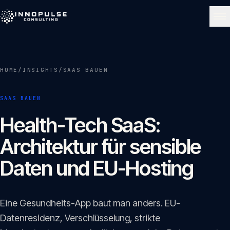
Skip to content
NAVIGATE
HOME
/
INSIGHTS
/
SAAS BAUEN
Start
01
SAAS BAUEN
Über uns
Health-Tech SaaS:
02
Architektur für sensible
Leistungen
Daten und EU-Hosting
03
Portfolio
Eine Gesundheits-App baut man anders. EU-
04
Datenresidenz, Verschlüsselung, strikte