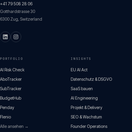
+41 79 508 28 06
Gotthardstrasse 30
6300
Zug
,
Switzerland
PORTFOLIO
INSIGHTS
AI Risk Check
EU AI Act
AboTracker
Datenschutz & DSGVO
SubTracker
SaaS bauen
BudgetHub
AI Engineering
Penday
Projekt & Delivery
Flenio
SEO & Wachstum
Alle ansehen →
Founder Operations