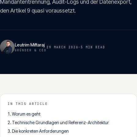
Mandantentrennung, Audit-Logs und der Datenexport,
Insights
05
den Artikel 9 quasi voraussetzt.
Glossar
06
Leutrim Miftaraj
29 MARCH 2026
·
5 MIN
READ
Kontakt
GRÜNDER & CEO
07
English
Deutsch
IN THIS ARTICLE
Get in touch
Worum es geht
Technische Grundlagen und Referenz-Architektur
Die konkreten Anforderungen