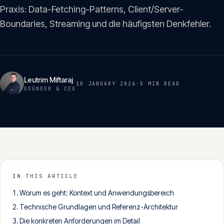
Insights
Praxis: Data-Fetching-Patterns, Client/Server-
05
Boundaries, Streaming und die häufigsten Denkfehler.
Glossar
06
Leutrim Miftaraj
Kontakt
10 JANUARY 2026
·
5 MIN
READ
GRÜNDER & CEO
07
English
Deutsch
IN THIS ARTICLE
Get in touch
Worum es geht: Kontext und Anwendungsbereich
Technische Grundlagen und Referenz-Architektur
Die konkreten Anforderungen im Detail