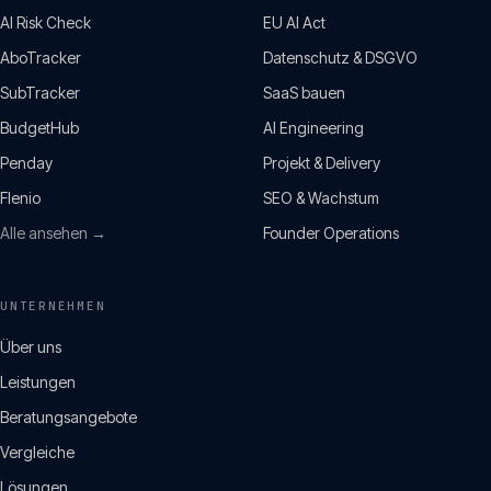
AI Risk Check
EU AI Act
AboTracker
Datenschutz & DSGVO
SubTracker
SaaS bauen
BudgetHub
AI Engineering
Penday
Projekt & Delivery
Flenio
SEO & Wachstum
Alle ansehen →
Founder Operations
UNTERNEHMEN
Über uns
Leistungen
Beratungsangebote
Vergleiche
Lösungen