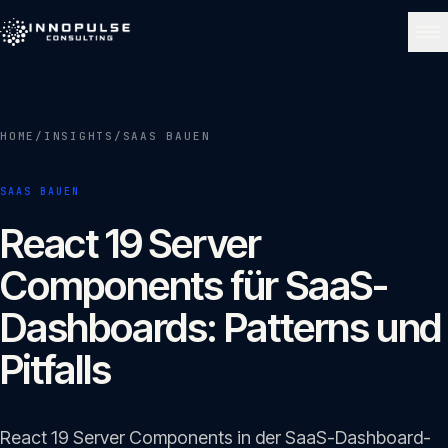
Skip to content
NAVIGATE
HOME
/
INSIGHTS
/
SAAS BAUEN
Start
01
SAAS BAUEN
Über uns
React 19 Server
02
Components für SaaS-
Leistungen
Dashboards: Patterns und
03
Pitfalls
Portfolio
04
React 19 Server Components in der SaaS-Dashboard-