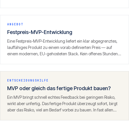
mit klarem Fokus auf den ersten zahlenden Kunden. Ergebnis ist
kein Prototyp, sondern ein produktionsreifes Produkt, das
Umsatz erzeugen kann.
ANGEBOT
Festpreis-MVP-Entwicklung
Eine Festpreis-MVP-Entwicklung liefert ein klar abgegrenztes,
lauffähiges Produkt zu einem vorab definierten Preis — auf
einem modernen, EU-gehosteten Stack. Kein offenes Stunden-
Fass, sondern ein definierter Umfang mit klarem Ergebnis.
ENTSCHEIDUNGSHILFE
MVP oder gleich das fertige Produkt bauen?
Ein MVP bringt schnell echtes Feedback bei geringem Risiko,
wirkt aber unfertig. Das fertige Produkt überzeugt sofort, birgt
aber das Risiko, viel am Bedarf vorbei zu bauen. In fast allen
Fällen ist der MVP-Weg der klügere Start — mit einem
Fundament, das danach trägt.