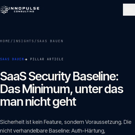
Skip to content
NAVIGATE
HOME
/
INSIGHTS
/
SAAS BAUEN
Start
01
·
SAAS BAUEN
● PILLAR ARTICLE
Über uns
SaaS Security Baseline:
02
Das Minimum, unter das
Leistungen
man nicht geht
03
Portfolio
04
Sicherheit ist kein Feature, sondern Voraussetzung. Die
nicht verhandelbare Baseline: Auth-Härtung,