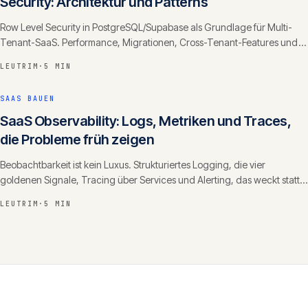
Security: Architektur und Patterns
Row Level Security in PostgreSQL/Supabase als Grundlage für Multi-
Tenant-SaaS. Performance, Migrationen, Cross-Tenant-Features und
Test-Strategie.
LEUTRIM
·
5 MIN
SAAS BAUEN
SaaS Observability: Logs, Metriken und Traces,
die Probleme früh zeigen
Beobachtbarkeit ist kein Luxus. Strukturiertes Logging, die vier
goldenen Signale, Tracing über Services und Alerting, das weckt statt
zu rauschen.
LEUTRIM
·
5 MIN