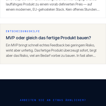
lauffähiges Produkt zu einem vorab definierten Preis — auf
einem modernen, EU-gehosteten Stack. Kein offenes Stunden-
Fass, sondern ein definierter Umfang mit klarem Ergebnis.
ENTSCHEIDUNGSHILFE
MVP oder gleich das fertige Produkt bauen?
Ein MVP bringt schnell echtes Feedback bei geringem Risiko,
wirkt aber unfertig. Das fertige Produkt überzeugt sofort, birgt
aber das Risiko, viel am Bedarf vorbei zu bauen. In fast allen
Fällen ist der MVP-Weg der klügere Start — mit einem
Fundament, das danach trägt.
ARBEITEN SIE AN ETWAS ÄHNLICHEM?