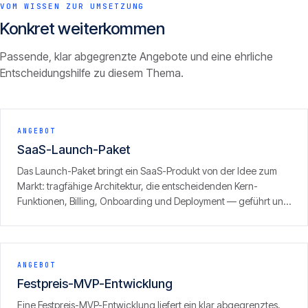
VOM WISSEN ZUR UMSETZUNG
Konkret weiterkommen
Passende, klar abgegrenzte Angebote und eine ehrliche
Entscheidungshilfe zu diesem Thema.
ANGEBOT
SaaS-Launch-Paket
Das Launch-Paket bringt ein SaaS-Produkt von der Idee zum
Markt: tragfähige Architektur, die entscheidenden Kern-
Funktionen, Billing, Onboarding und Deployment — geführt und
mit klarem Fokus auf den ersten zahlenden Kunden. Ergebnis ist
kein Prototyp, sondern ein produktionsreifes Produkt, das
Umsatz erzeugen kann.
ANGEBOT
Festpreis-MVP-Entwicklung
Eine Festpreis-MVP-Entwicklung liefert ein klar abgegrenztes,