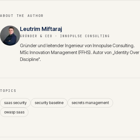
ABOUT THE AUTHOR
Leutrim Miftaraj
GRÜNDER & CEO
· INNOPULSE CONSULTING
Gründer und leitender Ingenieur von Innopulse Consulting.
MSc Innovation Management (FFHS). Autor von „Identity Over
Discipline".
TOPICS
saas security
security baseline
secrets management
owasp saas