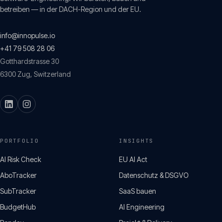
betreiben — in der DACH-Region und der EU.
info@innopulse.io
+41 79 508 28 06
Gotthardstrasse 30
6300
Zug
,
Switzerland
PORTFOLIO
INSIGHTS
AI Risk Check
EU AI Act
AboTracker
Datenschutz & DSGVO
SubTracker
SaaS bauen
BudgetHub
AI Engineering