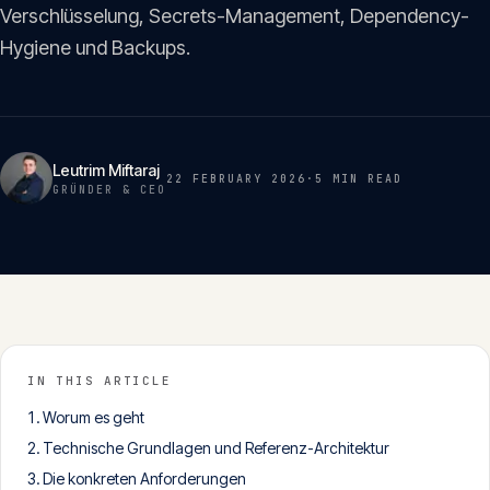
Insights
Verschlüsselung, Secrets-Management, Dependency-
05
Hygiene und Backups.
Glossar
06
Leutrim Miftaraj
Kontakt
22 FEBRUARY 2026
·
5 MIN
READ
GRÜNDER & CEO
07
English
Deutsch
IN THIS ARTICLE
Get in touch
Worum es geht
Technische Grundlagen und Referenz-Architektur
Die konkreten Anforderungen