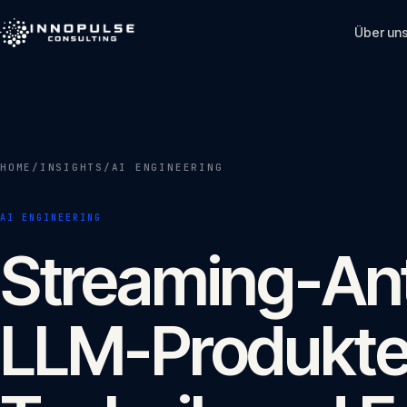
Skip to content
Über un
HOME
/
INSIGHTS
/
AI ENGINEERING
AI ENGINEERING
Streaming-Ant
LLM-Produkte