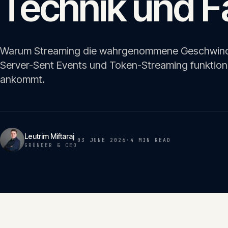
Technik und Fa
Warum Streaming die wahrgenommene Geschwindig
Server-Sent Events und Token-Streaming funktion
ankommt.
Leutrim Miftaraj
03 JUNE 2026
·
4 MIN
READ
GRÜNDER & CEO