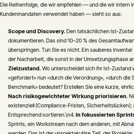
Die Reihenfolge, die wir empfehlen — und die wir intern i
Kundenmandaten verwendet haben — sieht so aus:
Scope und Discovery.
Den tatsächlichen Ist-Zusta
dokumentieren. Das sind 10–20 % des Gesamtaufwands
überspringen. Tun Sie es nicht. Ein sauberes Inventa
der Nacharbeit, die sonst in der Umsetzungsphase anf
Zielzustand.
Wo unterscheidet sich Ihr Ist-Zustand
«gefordert» nun «durch die Verordnung», «durch di
Benchmark» bedeutet? Erstellen Sie eine kurze, ehrliche
Nach risikogewichteter Wirkung priorisieren.
Ni
existenziell (Compliance-Fristen, Sicherheitslücken
Entsprechend sortieren.\n4.
In fokussierten Sprin
Sprints, ein Workstream nach dem anderen, mit Abnahm
werden. Das ist der unspektakuläre Teil, der Projekte,