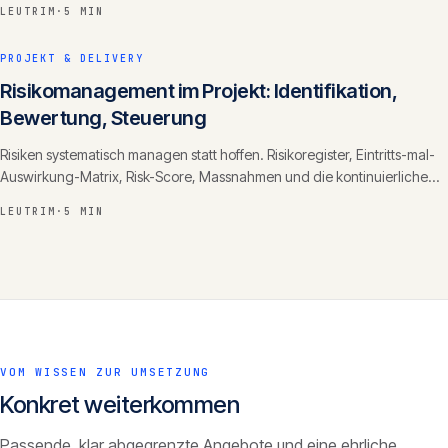
LEUTRIM
·
5 MIN
PROJEKT & DELIVERY
Risikomanagement im Projekt: Identifikation,
Bewertung, Steuerung
Risiken systematisch managen statt hoffen. Risikoregister, Eintritts-mal-
Auswirkung-Matrix, Risk-Score, Massnahmen und die kontinuierliche
Überwachung.
LEUTRIM
·
5 MIN
VOM WISSEN ZUR UMSETZUNG
Konkret weiterkommen
Passende, klar abgegrenzte Angebote und eine ehrliche