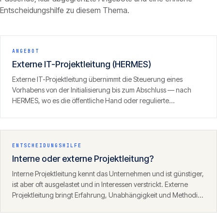
Entscheidungshilfe zu diesem Thema.
ANGEBOT
Externe IT-Projektleitung (HERMES)
Externe IT-Projektleitung übernimmt die Steuerung eines
Vorhabens von der Initialisierung bis zum Abschluss — nach
HERMES, wo es die öffentliche Hand oder regulierte
Umgebungen verlangen. Sie erhalten Führung, saubere
Dokumentation und verlässliche Kommunikation, ohne eine
Stelle intern besetzen zu müssen.
ENTSCHEIDUNGSHILFE
Interne oder externe Projektleitung?
Interne Projektleitung kennt das Unternehmen und ist günstiger,
ist aber oft ausgelastet und in Interessen verstrickt. Externe
Projektleitung bringt Erfahrung, Unabhängigkeit und Methodik,
kostet aber mehr und braucht Einarbeitung. Für kritische,
methodisch anspruchsvolle Vorhaben lohnt die externe Wahl.