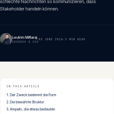
schlechte Nachrichten so kommunizieren, dass
Insights
05
Stakeholder handeln können.
Glossar
06
Leutrim Miftaraj
03 JUNE 2026
·
3 MIN
READ
Kontakt
GRÜNDER & CEO
07
English
Deutsch
IN THIS ARTICLE
Get in touch
Der Zweck bestimmt die Form
Die bewährte Struktur
Ampeln, die etwas bedeuten