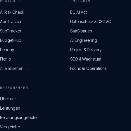
PORTFOLIO
INSIGHTS
AI Risk Check
EU AI Act
AboTracker
Datenschutz & DSGVO
SubTracker
SaaS bauen
BudgetHub
AI Engineering
Penday
Projekt & Delivery
Flenio
SEO & Wachstum
Alle ansehen →
Founder Operations
UNTERNEHMEN
Über uns
Leistungen
Beratungsangebote
Vergleiche