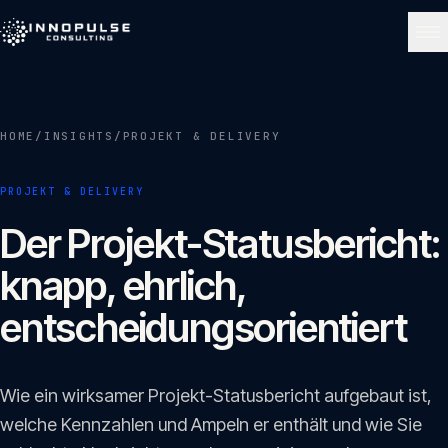
Skip to content
NAVIGATE
HOME
/
INSIGHTS
/
PROJEKT & DELIVERY
Start
01
PROJEKT & DELIVERY
Über uns
Der Projekt-Statusbericht:
02
knapp, ehrlich,
Leistungen
entscheidungsorientiert
03
Portfolio
Wie ein wirksamer Projekt-Statusbericht aufgebaut ist,
04
welche Kennzahlen und Ampeln er enthält und wie Sie