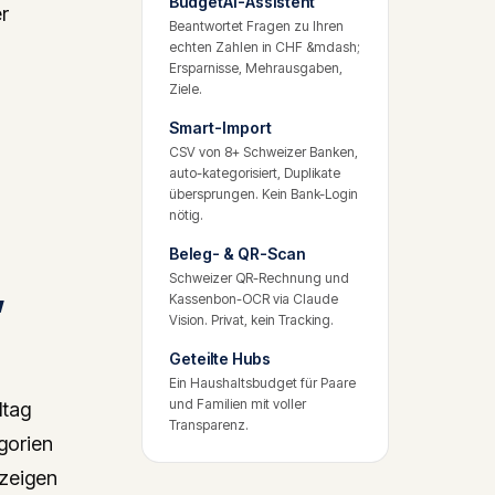
BudgetAI-Assistent
r
Beantwortet Fragen zu Ihren
echten Zahlen in CHF &mdash;
Ersparnisse, Mehrausgaben,
Ziele.
Smart-Import
CSV von 8+ Schweizer Banken,
auto-kategorisiert, Duplikate
übersprungen. Kein Bank-Login
nötig.
Beleg- & QR-Scan
,
Schweizer QR-Rechnung und
Kassenbon-OCR via Claude
Vision. Privat, kein Tracking.
Geteilte Hubs
Ein Haushaltsbudget für Paare
und Familien mit voller
ltag
Transparenz.
gorien
 zeigen