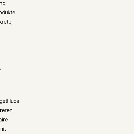
ng.
rodukte
krete,
e
dgetHubs
reren
aire
mit