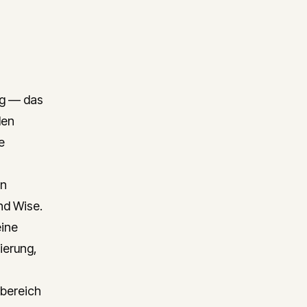
ng — das
den
e
on
nd Wise.
eine
ierung,
zbereich