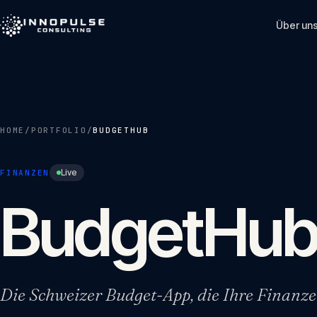
Skip to content
Über un
HOME
/
PORTFOLIO
/
BUDGETHUB
Live
FINANZEN
BudgetHu
Die Schweizer Budget-App, die Ihre Finanze