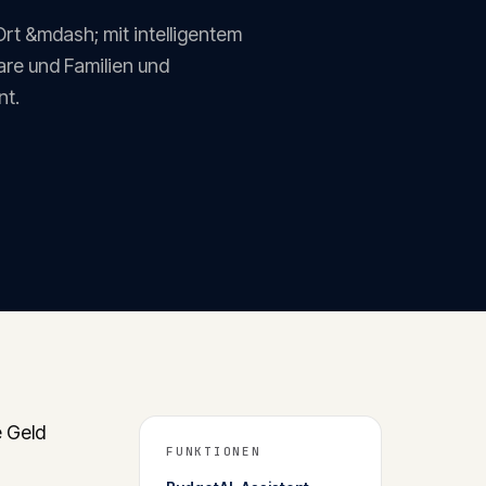
t &mdash; mit intelligentem
are und Familien und
nt.
e Geld
FUNKTIONEN