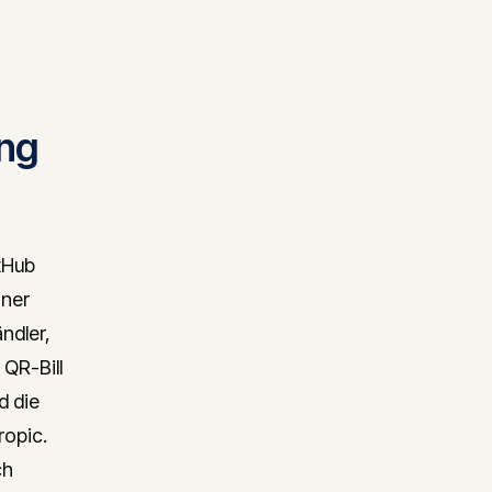
ng
tHub
iner
ndler,
QR-Bill
d die
ropic.
ch