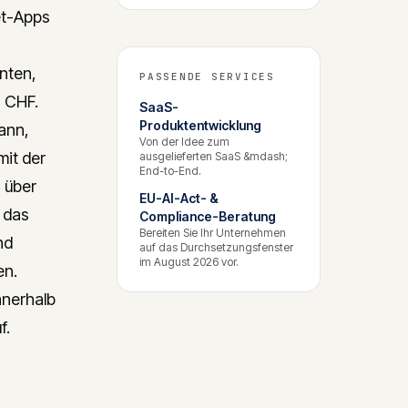
et-Apps
nten,
PASSENDE SERVICES
n CHF.
SaaS-
Produktentwicklung
ann,
Von der Idee zum
mit der
ausgelieferten SaaS &mdash;
End-to-End.
 über
EU-AI-Act- &
 das
Compliance-Beratung
Bereiten Sie Ihr Unternehmen
nd
auf das Durchsetzungsfenster
im August 2026 vor.
en.
nnerhalb
f.