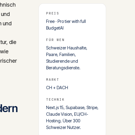
chnisch
 und
PREIS
Free · Pro tier with full
n und
BudgetAI
FÜR WEN
tur, die
Schweizer Haushalte,
 wie
Paare, Familien,
rischer
Studierende und
Beratungsdienste.
MARKT
CH + DACH
TECHNIK
dern
Next.js 15, Supabase, Stripe,
Claude Vision, EU/CH-
Hosting. Über 300
Schweizer Nutzer.