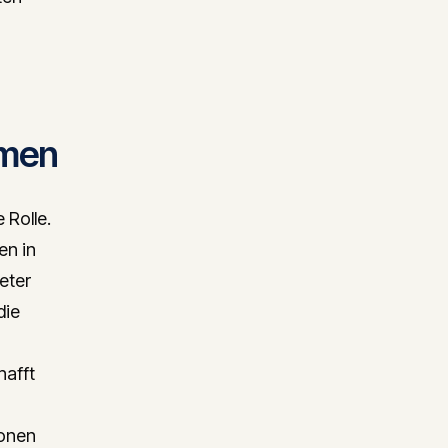
rmen
 Rolle.
en in
eter
die
hafft
ionen