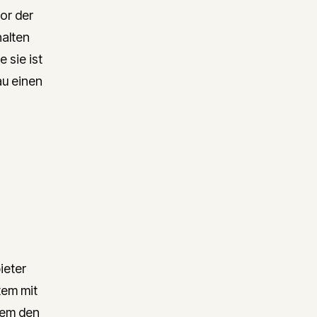
or der
halten
 sie ist
au einen
ieter
tem mit
tem den