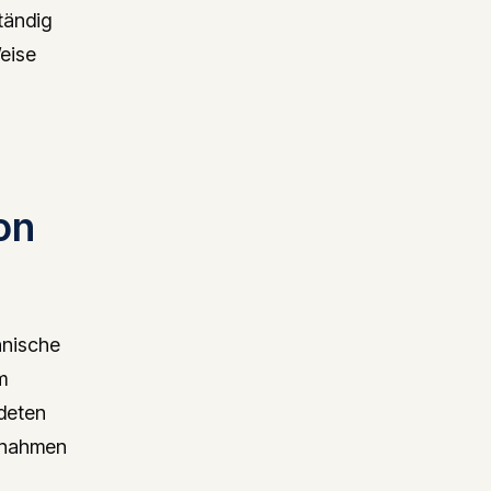
ständig
Weise
on
hnische
m
ndeten
snahmen