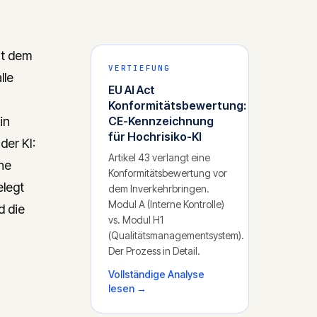
it dem
VERTIEFUNG
lle
EU AI Act
Konformitätsbewertung:
in
CE-Kennzeichnung
für Hochrisiko-KI
der KI:
Artikel 43 verlangt eine
ne
Konformitätsbewertung vor
elegt
dem Inverkehrbringen.
Modul A (Interne Kontrolle)
d die
vs. Modul H1
(Qualitätsmanagementsystem).
Der Prozess in Detail.
Vollständige Analyse
lesen →