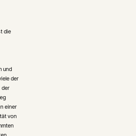
Definition orientiert sich eng an
der Begriffsbestimmung der
OECD.
t die
n und
viele der
 der
Weg
n einer
tät von
immten
ten