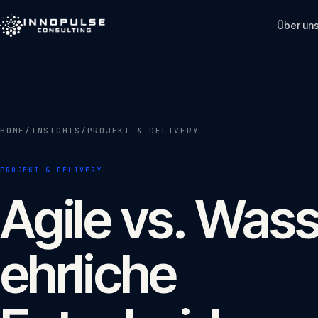
Skip to content
Über un
HOME
/
INSIGHTS
/
PROJEKT & DELIVERY
PROJEKT & DELIVERY
Agile vs. Wasse
ehrliche