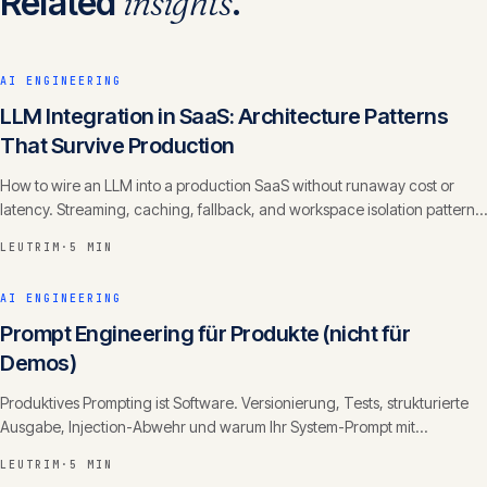
Related
insights
.
AI ENGINEERING
LLM Integration in SaaS: Architecture Patterns
That Survive Production
How to wire an LLM into a production SaaS without runaway cost or
latency. Streaming, caching, fallback, and workspace isolation patterns
from real products.
LEUTRIM
·
5 MIN
AI ENGINEERING
Prompt Engineering für Produkte (nicht für
Demos)
Produktives Prompting ist Software. Versionierung, Tests, strukturierte
Ausgabe, Injection-Abwehr und warum Ihr System-Prompt mit
Changelog in die Versionskontrolle gehört.
LEUTRIM
·
5 MIN