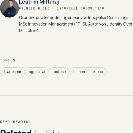
Leutrim Miftaraj
GRÜNDER & CEO
· INNOPULSE CONSULTING
Gründer und leitender Ingenieur von Innopulse Consulting.
MSc Innovation Management (FFHS). Autor von „Identity Over
Discipline".
TOPICS
ki agenten
agentic ai
tool use
human in the loop
KEEP READING