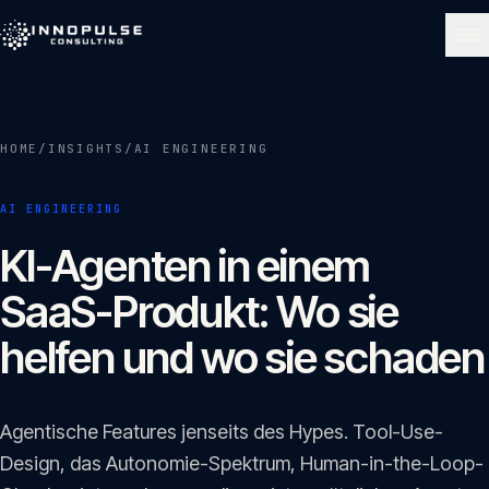
Skip to content
NAVIGATE
HOME
/
INSIGHTS
/
AI ENGINEERING
Start
01
AI ENGINEERING
Über uns
KI-Agenten in einem
02
SaaS-Produkt: Wo sie
Leistungen
helfen und wo sie schaden
03
Portfolio
Agentische Features jenseits des Hypes. Tool-Use-
04
Design, das Autonomie-Spektrum, Human-in-the-Loop-