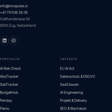
info@innopulse.io
+41 79 508 28 06
Gotthardstrasse 30
6300
Zug
,
Switzerland
PORTFOLIO
INSIGHTS
AI Risk Check
EU AI Act
AboTracker
Datenschutz & DSGVO
SubTracker
SaaS bauen
BudgetHub
AI Engineering
Penday
Projekt & Delivery
Flenio
SEO & Wachstum