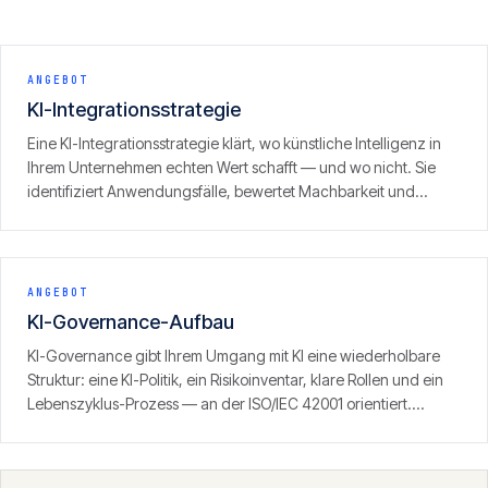
ANGEBOT
KI-Integrationsstrategie
Eine KI-Integrationsstrategie klärt, wo künstliche Intelligenz in
Ihrem Unternehmen echten Wert schafft — und wo nicht. Sie
identifiziert Anwendungsfälle, bewertet Machbarkeit und
Nutzen, priorisiert und liefert einen Fahrplan, der die AI-Act-
Konformität von Anfang an mitdenkt statt nachträglich.
ANGEBOT
KI-Governance-Aufbau
KI-Governance gibt Ihrem Umgang mit KI eine wiederholbare
Struktur: eine KI-Politik, ein Risikoinventar, klare Rollen und ein
Lebenszyklus-Prozess — an der ISO/IEC 42001 orientiert.
Ergebnis ist das organisatorische Rückgrat, das die vom AI Act
verlangten Nachweise prüffest und dauerhaft produziert.