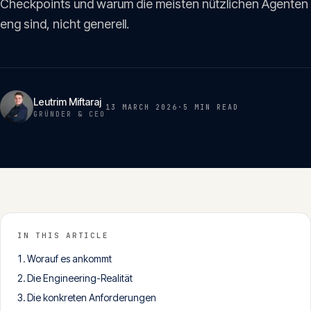
Checkpoints und warum die meisten nützlichen Agenten
Insights
05
eng sind, nicht generell.
Glossar
06
Leutrim Miftaraj
13 MARCH 2026
·
5 MIN
READ
Kontakt
GRÜNDER & CEO
07
English
Deutsch
IN THIS ARTICLE
Get in touch
Worauf es ankommt
Die Engineering-Realität
Die konkreten Anforderungen