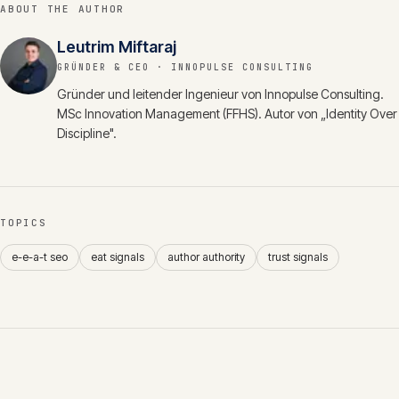
ABOUT THE AUTHOR
Leutrim Miftaraj
GRÜNDER & CEO
· INNOPULSE CONSULTING
Gründer und leitender Ingenieur von Innopulse Consulting.
MSc Innovation Management (FFHS). Autor von „Identity Over
Discipline".
TOPICS
e-e-a-t seo
eat signals
author authority
trust signals