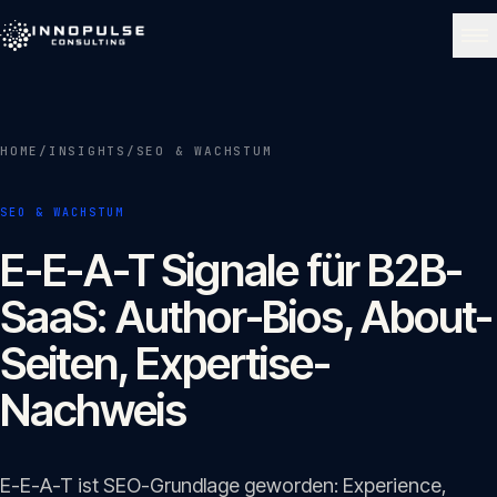
Skip to content
NAVIGATE
HOME
/
INSIGHTS
/
SEO & WACHSTUM
Start
01
SEO & WACHSTUM
Über uns
E-E-A-T Signale für B2B-
02
SaaS: Author-Bios, About-
Leistungen
Seiten, Expertise-
03
Nachweis
Portfolio
04
E-E-A-T ist SEO-Grundlage geworden: Experience,