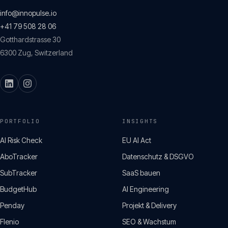
info@innopulse.io
+41 79 508 28 06
Gotthardstrasse 30
6300
Zug
,
Switzerland
PORTFOLIO
INSIGHTS
AI Risk Check
EU AI Act
AboTracker
Datenschutz & DSGVO
SubTracker
SaaS bauen
BudgetHub
AI Engineering
Penday
Projekt & Delivery
Flenio
SEO & Wachstum