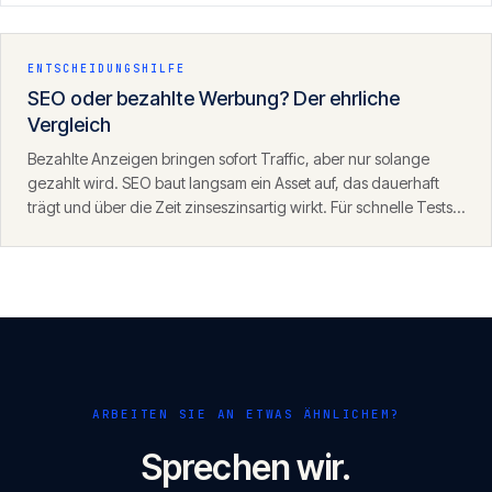
den Antworten von ChatGPT, Perplexity und der KI-Suche.
ENTSCHEIDUNGSHILFE
SEO oder bezahlte Werbung? Der ehrliche
Vergleich
Bezahlte Anzeigen bringen sofort Traffic, aber nur solange
gezahlt wird. SEO baut langsam ein Asset auf, das dauerhaft
trägt und über die Zeit zinseszinsartig wirkt. Für schnelle Tests
eignet sich SEA, für nachhaltiges Wachstum SEO — die beiden
ergänzen sich.
ARBEITEN SIE AN ETWAS ÄHNLICHEM?
Sprechen wir.