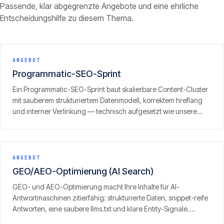
Passende, klar abgegrenzte Angebote und eine ehrliche
Entscheidungshilfe zu diesem Thema.
ANGEBOT
Programmatic-SEO-Sprint
Ein Programmatic-SEO-Sprint baut skalierbare Content-Cluster
mit sauberem strukturiertem Datenmodell, korrektem hreflang
und interner Verlinkung — technisch aufgesetzt wie unsere
eigenen Portfolio-Sites, inklusive GEO/LLM-Optimierung.
ANGEBOT
GEO/AEO-Optimierung (AI Search)
GEO- und AEO-Optimierung macht Ihre Inhalte für AI-
Antwortmaschinen zitierfähig: strukturierte Daten, snippet-reife
Antworten, eine saubere llms.txt und klare Entity-Signale.
Ergebnis ist Sichtbarkeit dort, wo zunehmend gesucht wird — in