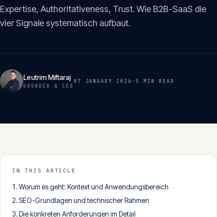
Insights
Expertise, Authoritativeness, Trust. Wie B2B-SaaS die
05
vier Signale systematisch aufbaut.
Glossar
06
Leutrim Miftaraj
Kontakt
07 JANUARY 2026
·
5 MIN
READ
GRÜNDER & CEO
07
English
Deutsch
IN THIS ARTICLE
Get in touch
Worum es geht: Kontext und Anwendungsbereich
SEO-Grundlagen und technischer Rahmen
Die konkreten Anforderungen im Detail