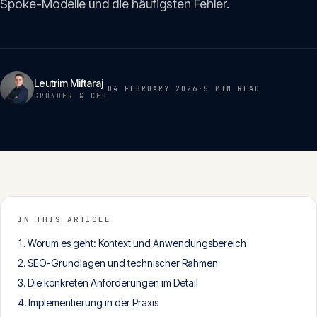
Spoke-Modelle und die häufigsten Fehler.
Insights
05
Glossar
06
Leutrim Miftaraj
04 FEBRUARY 2026
·
5 MIN
READ
GRÜNDER & CEO
Kontakt
07
English
Deutsch
IN THIS ARTICLE
Worum es geht: Kontext und Anwendungsbereich
Get in touch
SEO-Grundlagen und technischer Rahmen
Die konkreten Anforderungen im Detail
Implementierung in der Praxis