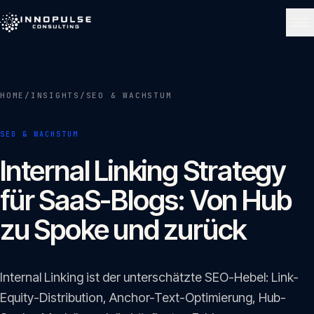
Skip to content
NAVIGATE
HOME
/
INSIGHTS
/
SEO & WACHSTUM
Start
01
SEO & WACHSTUM
Über uns
Internal Linking Strategy
02
für SaaS-Blogs: Von Hub
Leistungen
zu Spoke und zurück
03
Portfolio
Internal Linking ist der unterschätzte SEO-Hebel: Link-
04
Equity-Distribution, Anchor-Text-Optimierung, Hub-