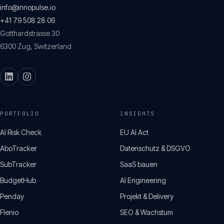
info@innopulse.io
+41 79 508 28 06
Gotthardstrasse 30
6300
Zug
,
Switzerland
PORTFOLIO
INSIGHTS
AI Risk Check
EU AI Act
AboTracker
Datenschutz & DSGVO
SubTracker
SaaS bauen
BudgetHub
AI Engineering
Penday
Projekt & Delivery
Flenio
SEO & Wachstum