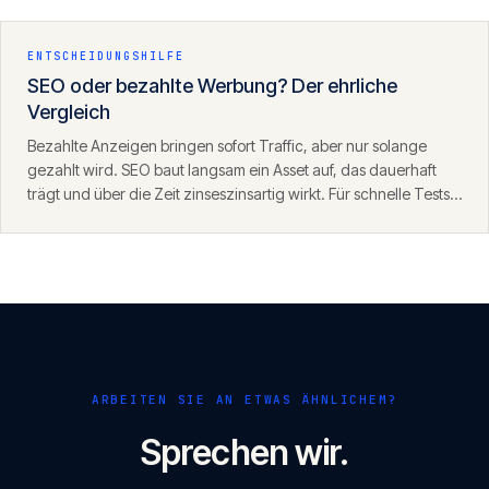
den Antworten von ChatGPT, Perplexity und der KI-Suche.
ENTSCHEIDUNGSHILFE
SEO oder bezahlte Werbung? Der ehrliche
Vergleich
Bezahlte Anzeigen bringen sofort Traffic, aber nur solange
gezahlt wird. SEO baut langsam ein Asset auf, das dauerhaft
trägt und über die Zeit zinseszinsartig wirkt. Für schnelle Tests
eignet sich SEA, für nachhaltiges Wachstum SEO — die beiden
ergänzen sich.
ARBEITEN SIE AN ETWAS ÄHNLICHEM?
Sprechen wir.