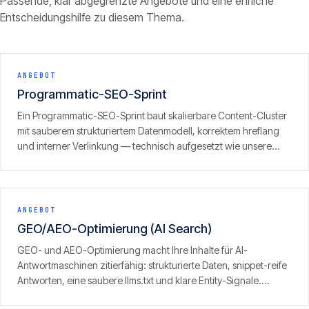
Passende, klar abgegrenzte Angebote und eine ehrliche
Entscheidungshilfe zu diesem Thema.
ANGEBOT
Programmatic-SEO-Sprint
Ein Programmatic-SEO-Sprint baut skalierbare Content-Cluster
mit sauberem strukturiertem Datenmodell, korrektem hreflang
und interner Verlinkung — technisch aufgesetzt wie unsere
eigenen Portfolio-Sites, inklusive GEO/LLM-Optimierung.
ANGEBOT
GEO/AEO-Optimierung (AI Search)
GEO- und AEO-Optimierung macht Ihre Inhalte für AI-
Antwortmaschinen zitierfähig: strukturierte Daten, snippet-reife
Antworten, eine saubere llms.txt und klare Entity-Signale.
Ergebnis ist Sichtbarkeit dort, wo zunehmend gesucht wird — in