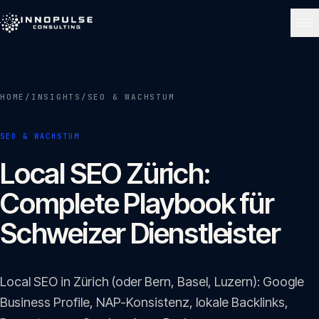
Skip to content
NAVIGATE
HOME
/
INSIGHTS
/
SEO & WACHSTUM
Start
01
SEO & WACHSTUM
Über uns
Local SEO Zürich:
02
Complete Playbook für
Leistungen
Schweizer Dienstleister
03
Portfolio
Local SEO in Zürich (oder Bern, Basel, Luzern): Google
04
Business Profile, NAP-Konsistenz, lokale Backlinks,