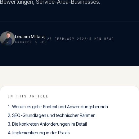
Bewertungen, Service-Area-Businesses.
Insights
05
Glossar
06
Leutrim Miftaraj
25 FEBRUARY 2026
·
5 MIN
READ
GRÜNDER & CEO
Kontakt
07
English
Deutsch
IN THIS ARTICLE
Worum es geht: Kontext und Anwendungsbereich
Get in touch
SEO-Grundlagen und technischer Rahmen
Die konkreten Anforderungen im Detail
Implementierung in der Praxis