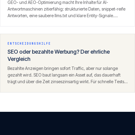
GEO- und AEO-Optimierung macht Ihre Inhalte für AI-
Antwortmaschinen zitierfähig: strukturierte Daten, snippet-reife
Antworten, eine saubere llms.txt und klare Entity-Signale.
Ergebnis ist Sichtbarkeit dort, wo zunehmend gesucht wird — in
den Antworten von ChatGPT, Perplexity und der KI-Suche.
ENTSCHEIDUNGSHILFE
SEO oder bezahlte Werbung? Der ehrliche
Vergleich
Bezahlte Anzeigen bringen sofort Traffic, aber nur solange
gezahlt wird. SEO baut langsam ein Asset auf, das dauerhaft
trägt und über die Zeit zinseszinsartig wirkt. Für schnelle Tests
eignet sich SEA, für nachhaltiges Wachstum SEO — die beiden
ergänzen sich.