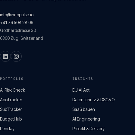
info@innopulse.io
+41 79 508 28 06
Gotthardstrasse 30
6300
Zug
,
Switzerland
PORTFOLIO
INSIGHTS
AI Risk Check
EU AI Act
AboTracker
Datenschutz & DSGVO
SubTracker
SaaS bauen
BudgetHub
AI Engineering
Penday
Projekt & Delivery