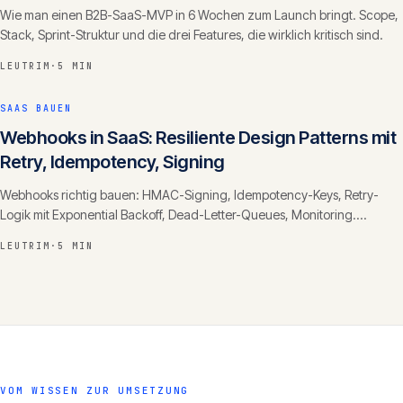
Wie man einen B2B-SaaS-MVP in 6 Wochen zum Launch bringt. Scope,
Stack, Sprint-Struktur und die drei Features, die wirklich kritisch sind.
LEUTRIM
·
5 MIN
SAAS BAUEN
Webhooks in SaaS: Resiliente Design Patterns mit
Retry, Idempotency, Signing
Webhooks richtig bauen: HMAC-Signing, Idempotency-Keys, Retry-
Logik mit Exponential Backoff, Dead-Letter-Queues, Monitoring.
Consumer- und Producer-Perspektive.
LEUTRIM
·
5 MIN
VOM WISSEN ZUR UMSETZUNG