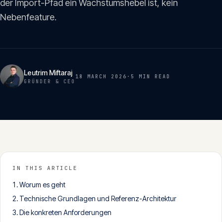
der Import-Pfad ein Wachstumshebel ist, kein
Insights
05
Nebenfeature.
Glossar
06
Leutrim Miftaraj
18 MARCH 2026
·
5 MIN
READ
Kontakt
GRÜNDER & CEO
07
English
Deutsch
IN THIS ARTICLE
Get in touch
Worum es geht
Technische Grundlagen und Referenz-Architektur
Die konkreten Anforderungen