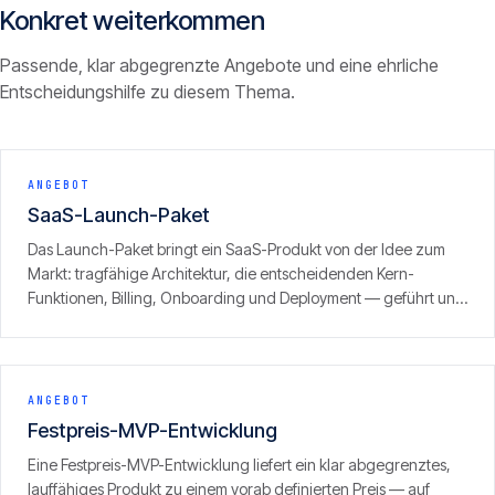
Konkret weiterkommen
Passende, klar abgegrenzte Angebote und eine ehrliche
Entscheidungshilfe zu diesem Thema.
ANGEBOT
SaaS-Launch-Paket
Das Launch-Paket bringt ein SaaS-Produkt von der Idee zum
Markt: tragfähige Architektur, die entscheidenden Kern-
Funktionen, Billing, Onboarding und Deployment — geführt und
mit klarem Fokus auf den ersten zahlenden Kunden. Ergebnis ist
kein Prototyp, sondern ein produktionsreifes Produkt, das
Umsatz erzeugen kann.
ANGEBOT
Festpreis-MVP-Entwicklung
Eine Festpreis-MVP-Entwicklung liefert ein klar abgegrenztes,
lauffähiges Produkt zu einem vorab definierten Preis — auf