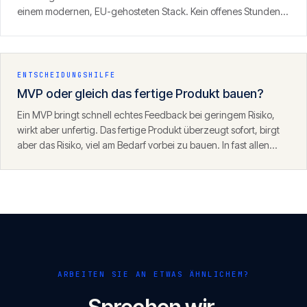
einem modernen, EU-gehosteten Stack. Kein offenes Stunden-
Fass, sondern ein definierter Umfang mit klarem Ergebnis.
ENTSCHEIDUNGSHILFE
MVP oder gleich das fertige Produkt bauen?
Ein MVP bringt schnell echtes Feedback bei geringem Risiko,
wirkt aber unfertig. Das fertige Produkt überzeugt sofort, birgt
aber das Risiko, viel am Bedarf vorbei zu bauen. In fast allen
Fällen ist der MVP-Weg der klügere Start — mit einem
Fundament, das danach trägt.
ARBEITEN SIE AN ETWAS ÄHNLICHEM?