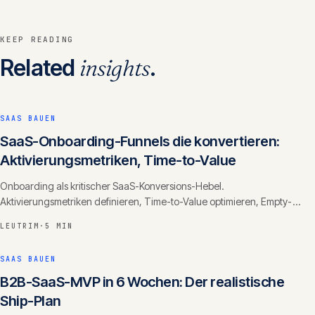
KEEP READING
Related
insights
.
SAAS BAUEN
SaaS-Onboarding-Funnels die konvertieren:
Aktivierungsmetriken, Time-to-Value
Onboarding als kritischer SaaS-Konversions-Hebel.
Aktivierungsmetriken definieren, Time-to-Value optimieren, Empty-
State-Design, Checkliste mit Progress.
LEUTRIM
·
5 MIN
SAAS BAUEN
B2B-SaaS-MVP in 6 Wochen: Der realistische
Ship-Plan