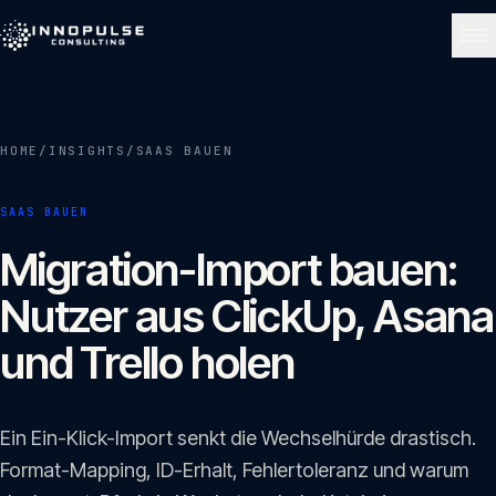
Skip to content
NAVIGATE
HOME
/
INSIGHTS
/
SAAS BAUEN
Start
01
SAAS BAUEN
Über uns
Migration-Import bauen:
02
Nutzer aus ClickUp, Asana
Leistungen
und Trello holen
03
Portfolio
Ein Ein-Klick-Import senkt die Wechselhürde drastisch.
04
Format-Mapping, ID-Erhalt, Fehlertoleranz und warum