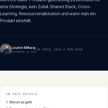
Insights
eine Strategie, kein Zufall. Shared Stack, Cross-
05
Learning, Ressourcenallokation und wann man ein
Produkt einstellt.
Glossar
06
Kontakt
07
Leutrim Miftaraj
05 APRIL 2026
·
5 MIN
READ
GRÜNDER & CEO
English
Deutsch
Get in touch
IN THIS ARTICLE
Worum es geht