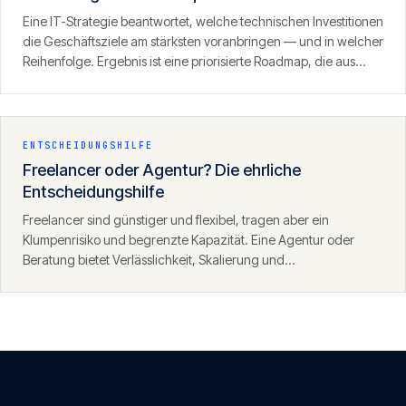
Eine IT-Strategie beantwortet, welche technischen Investitionen
die Geschäftsziele am stärksten voranbringen — und in welcher
Reihenfolge. Ergebnis ist eine priorisierte Roadmap, die aus
einer diffusen Wunschliste einen umsetzbaren Fahrplan mit
klaren Handlungsfeldern und Meilensteinen macht.
ENTSCHEIDUNGSHILFE
Freelancer oder Agentur? Die ehrliche
Entscheidungshilfe
Freelancer sind günstiger und flexibel, tragen aber ein
Klumpenrisiko und begrenzte Kapazität. Eine Agentur oder
Beratung bietet Verlässlichkeit, Skalierung und
Prozesssicherheit zu höheren Kosten. Für kleine, klar umrissene
Aufgaben gewinnt oft der Freelancer, für kritische oder
wachsende Vorhaben die strukturierte Alternative.