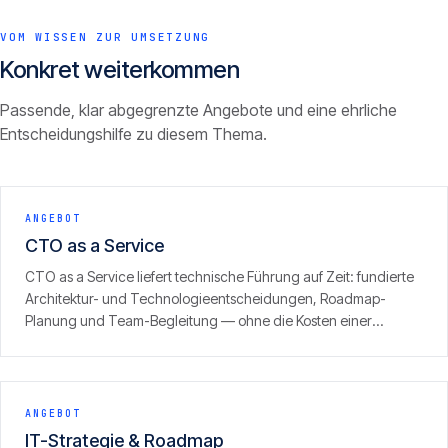
VOM WISSEN ZUR UMSETZUNG
Konkret weiterkommen
Passende, klar abgegrenzte Angebote und eine ehrliche
Entscheidungshilfe zu diesem Thema.
ANGEBOT
CTO as a Service
CTO as a Service liefert technische Führung auf Zeit: fundierte
Architektur- und Technologieentscheidungen, Roadmap-
Planung und Team-Begleitung — ohne die Kosten einer
Vollzeit-Position. Ideal für Unternehmen, die technische
Substanz brauchen, aber noch keinen eigenen CTO tragen
können oder wollen.
ANGEBOT
IT-Strategie & Roadmap