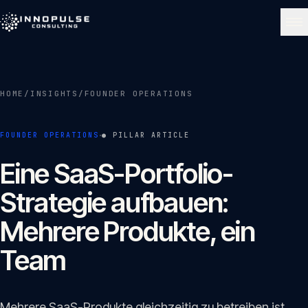
Skip to content
NAVIGATE
HOME
/
INSIGHTS
/
FOUNDER OPERATIONS
Start
01
·
FOUNDER OPERATIONS
● PILLAR ARTICLE
Über uns
Eine SaaS-Portfolio-
02
Strategie aufbauen:
Leistungen
Mehrere Produkte, ein
03
Team
Portfolio
04
Mehrere SaaS-Produkte gleichzeitig zu betreiben ist