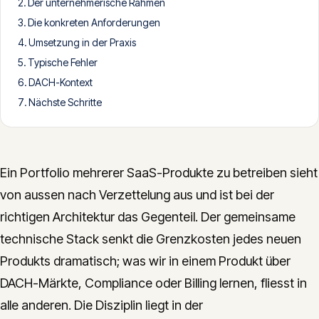
Der unternehmerische Rahmen
CONTACT
Die konkreten Anforderungen
Umsetzung in der Praxis
info@innopulse.io
+41 79 508 28 06
Typische Fehler
Gotthardstrasse 30, 6300 Zug
DACH-Kontext
Nächste Schritte
Ein Portfolio mehrerer SaaS-Produkte zu betreiben sieht
von aussen nach Verzettelung aus und ist bei der
richtigen Architektur das Gegenteil. Der gemeinsame
technische Stack senkt die Grenzkosten jedes neuen
Produkts dramatisch; was wir in einem Produkt über
DACH-Märkte, Compliance oder Billing lernen, fliesst in
alle anderen. Die Disziplin liegt in der