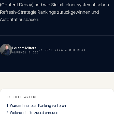
Insights
(Content Decay) und wie Sie mit einer systematischen
05
Refresh-Strategie Rankings zurückgewinnen und
Autorität ausbauen.
Glossar
06
Kontakt
07
Leutrim Miftaraj
03 JUNE 2026
·
3 MIN
READ
GRÜNDER & CEO
English
Deutsch
Get in touch
IN THIS ARTICLE
Warum Inhalte an Ranking verlieren
Welche Inhalte zuerst erneuern