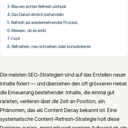
Was ein echter Refresh umfasst
CONTACT
Das Datum ehrlich behandeln
info@innopulse.io
+41 79 508 28 06
Refresh als wiederkehrender Prozess
Gotthardstrasse 30, 6300 Zug
Messen, ob es wirkt
Fazit
Refreshen, neu schreiben oder konsolidieren
Die meisten SEO-Strategien sind auf das Erstellen neuer
Inhalte fixiert — und übersehen den oft grösseren Hebel:
die Erneuerung bestehender. Inhalte, die einmal gut
rankten, verlieren über die Zeit an Position, ein
Phänomen, das als Content Decay bekannt ist. Eine
systematische Content-Refresh-Strategie holt diese
Rankings zurück, meist mit weit weniger Aufwand als ein