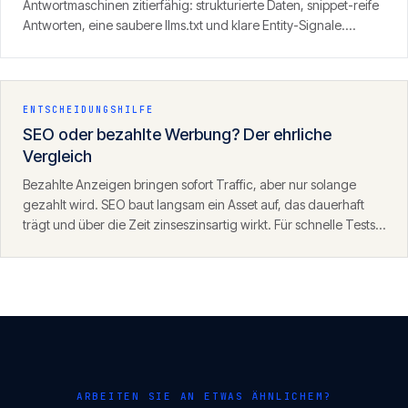
Antwortmaschinen zitierfähig: strukturierte Daten, snippet-reife
Antworten, eine saubere llms.txt und klare Entity-Signale.
Ergebnis ist Sichtbarkeit dort, wo zunehmend gesucht wird — in
den Antworten von ChatGPT, Perplexity und der KI-Suche.
ENTSCHEIDUNGSHILFE
SEO oder bezahlte Werbung? Der ehrliche
Vergleich
Bezahlte Anzeigen bringen sofort Traffic, aber nur solange
gezahlt wird. SEO baut langsam ein Asset auf, das dauerhaft
trägt und über die Zeit zinseszinsartig wirkt. Für schnelle Tests
eignet sich SEA, für nachhaltiges Wachstum SEO — die beiden
ergänzen sich.
ARBEITEN SIE AN ETWAS ÄHNLICHEM?