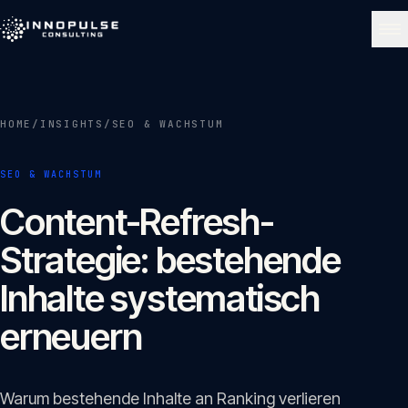
Skip to content
NAVIGATE
HOME
/
INSIGHTS
/
SEO & WACHSTUM
Start
01
SEO & WACHSTUM
Über uns
Content-Refresh-
02
Strategie: bestehende
Leistungen
Inhalte systematisch
03
erneuern
Portfolio
04
Warum bestehende Inhalte an Ranking verlieren