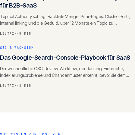
für B2B-SaaS
Topical Authority schlägt Backlink-Menge: Pillar-Pages, Cluster-Posts,
internal linking und die Geduld, über 12 Monate ein Topic zu
dominieren.
LEUTRIM
·
5 MIN
SEO & WACHSTUM
Das Google-Search-Console-Playbook für SaaS
Der wöchentliche GSC-Review-Workflow, der Ranking-Einbrüche,
Indexierungsprobleme und Chancenmuster erkennt, bevor sie dem
Traffic schaden.
LEUTRIM
·
8 MIN
VOM WISSEN ZUR UMSETZUNG