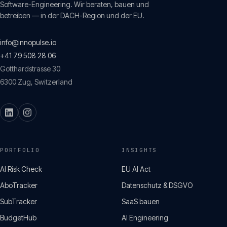
Software-Engineering. Wir beraten, bauen und
betreiben — in der DACH-Region und der EU.
info@innopulse.io
+41 79 508 28 06
Gotthardstrasse 30
6300
Zug
,
Switzerland
PORTFOLIO
INSIGHTS
AI Risk Check
EU AI Act
AboTracker
Datenschutz & DSGVO
SubTracker
SaaS bauen
BudgetHub
AI Engineering