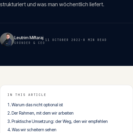
Insights
strukturiert und was man wöchentlich liefert.
05
Glossar
06
Leutrim Miftaraj
11 OCTOBER 2022
·
8 MIN
READ
GRÜNDER & CEO
Kontakt
07
English
Deutsch
IN THIS ARTICLE
Warum das nicht optional ist
Get in touch
Der Rahmen, mit dem wir arbeiten
Praktische Umsetzung: der Weg, den wir empfehlen
Was wir scheitern sehen