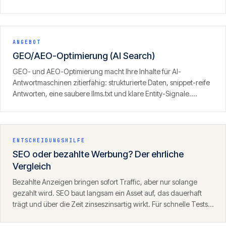
eigenen Portfolio-Sites, inklusive GEO/LLM-Optimierung.
ANGEBOT
GEO/AEO-Optimierung (AI Search)
GEO- und AEO-Optimierung macht Ihre Inhalte für AI-
Antwortmaschinen zitierfähig: strukturierte Daten, snippet-reife
Antworten, eine saubere llms.txt und klare Entity-Signale.
Ergebnis ist Sichtbarkeit dort, wo zunehmend gesucht wird — in
den Antworten von ChatGPT, Perplexity und der KI-Suche.
ENTSCHEIDUNGSHILFE
SEO oder bezahlte Werbung? Der ehrliche
Vergleich
Bezahlte Anzeigen bringen sofort Traffic, aber nur solange
gezahlt wird. SEO baut langsam ein Asset auf, das dauerhaft
trägt und über die Zeit zinseszinsartig wirkt. Für schnelle Tests
eignet sich SEA, für nachhaltiges Wachstum SEO — die beiden