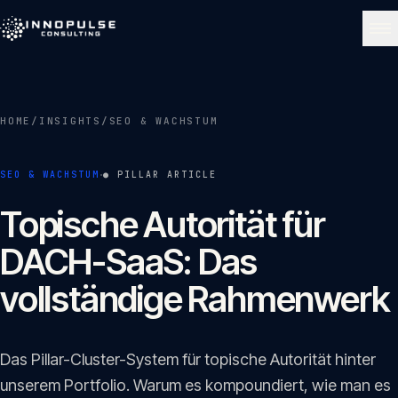
Skip to content
NAVIGATE
HOME
/
INSIGHTS
/
SEO & WACHSTUM
Start
01
·
SEO & WACHSTUM
● PILLAR ARTICLE
Über uns
Topische Autorität für
02
DACH-SaaS: Das
Leistungen
vollständige Rahmenwerk
03
Portfolio
04
Das Pillar-Cluster-System für topische Autorität hinter
unserem Portfolio. Warum es kompoundiert, wie man es