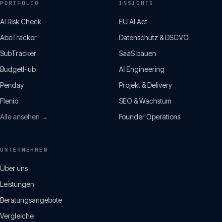
PORTFOLIO
INSIGHTS
AI Risk Check
EU AI Act
AboTracker
Datenschutz & DSGVO
SubTracker
SaaS bauen
BudgetHub
AI Engineering
Penday
Projekt & Delivery
Flenio
SEO & Wachstum
Alle ansehen →
Founder Operations
UNTERNEHMEN
Über uns
Leistungen
Beratungsangebote
Vergleiche