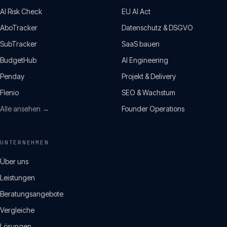
AI Risk Check
EU AI Act
AboTracker
Datenschutz & DSGVO
SubTracker
SaaS bauen
BudgetHub
AI Engineering
Penday
Projekt & Delivery
Flenio
SEO & Wachstum
Alle ansehen →
Founder Operations
UNTERNEHMEN
Über uns
Leistungen
Beratungsangebote
Vergleiche
Lösungen