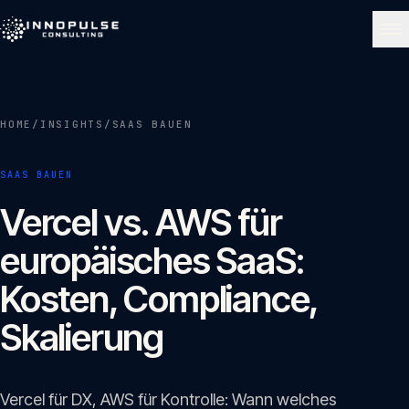
Skip to content
NAVIGATE
HOME
/
INSIGHTS
/
SAAS BAUEN
Start
01
SAAS BAUEN
Über uns
Vercel vs. AWS für
02
europäisches SaaS:
Leistungen
Kosten, Compliance,
03
Skalierung
Portfolio
04
Vercel für DX, AWS für Kontrolle: Wann welches