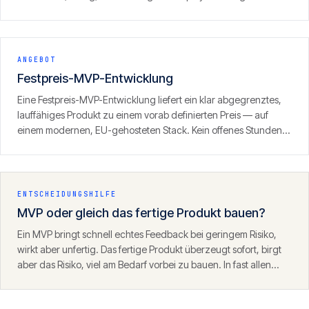
mit klarem Fokus auf den ersten zahlenden Kunden. Ergebnis ist
kein Prototyp, sondern ein produktionsreifes Produkt, das
Umsatz erzeugen kann.
ANGEBOT
Festpreis-MVP-Entwicklung
Eine Festpreis-MVP-Entwicklung liefert ein klar abgegrenztes,
lauffähiges Produkt zu einem vorab definierten Preis — auf
einem modernen, EU-gehosteten Stack. Kein offenes Stunden-
Fass, sondern ein definierter Umfang mit klarem Ergebnis.
ENTSCHEIDUNGSHILFE
MVP oder gleich das fertige Produkt bauen?
Ein MVP bringt schnell echtes Feedback bei geringem Risiko,
wirkt aber unfertig. Das fertige Produkt überzeugt sofort, birgt
aber das Risiko, viel am Bedarf vorbei zu bauen. In fast allen
Fällen ist der MVP-Weg der klügere Start — mit einem
Fundament, das danach trägt.