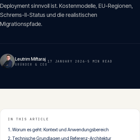
Insights
Deployment sinnvoll ist. Kostenmodelle, EU-Regionen,
05
Schrems-II-Status und die realistischen
Migrationspfade.
Glossar
06
Kontakt
07
Leutrim Miftaraj
17 JANUARY 2026
·
5 MIN
READ
GRÜNDER & CEO
English
Deutsch
Get in touch
IN THIS ARTICLE
Worum es geht: Kontext und Anwendungsbereich
Technische Grundlagen und Referenz-Architektur