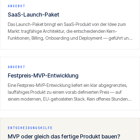
ANGEBOT
SaaS-Launch-Paket
Das Launch-Paket bringt ein SaaS-Produkt von der Idee zum
Markt: tragfähige Architektur, die entscheidenden Kern-
Funktionen, Billing, Onboarding und Deployment — geführt und
mit klarem Fokus auf den ersten zahlenden Kunden. Ergebnis ist
kein Prototyp, sondern ein produktionsreifes Produkt, das
Umsatz erzeugen kann.
ANGEBOT
Festpreis-MVP-Entwicklung
Eine Festpreis-MVP-Entwicklung liefert ein klar abgegrenztes,
lauffähiges Produkt zu einem vorab definierten Preis — auf
einem modernen, EU-gehosteten Stack. Kein offenes Stunden-
Fass, sondern ein definierter Umfang mit klarem Ergebnis.
ENTSCHEIDUNGSHILFE
MVP oder gleich das fertige Produkt bauen?