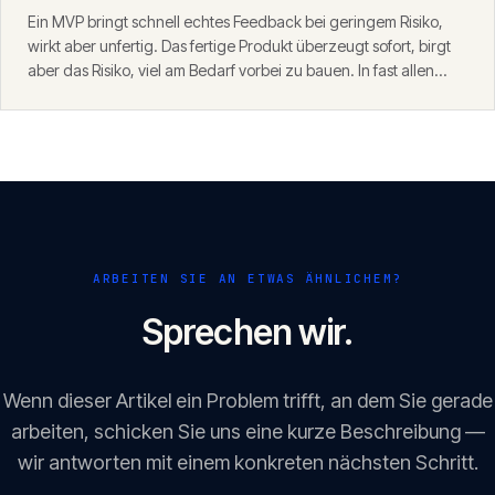
Ein MVP bringt schnell echtes Feedback bei geringem Risiko,
wirkt aber unfertig. Das fertige Produkt überzeugt sofort, birgt
aber das Risiko, viel am Bedarf vorbei zu bauen. In fast allen
Fällen ist der MVP-Weg der klügere Start — mit einem
Fundament, das danach trägt.
ARBEITEN SIE AN ETWAS ÄHNLICHEM?
Sprechen wir.
Wenn dieser Artikel ein Problem trifft, an dem Sie gerade
arbeiten, schicken Sie uns eine kurze Beschreibung —
wir antworten mit einem konkreten nächsten Schritt.