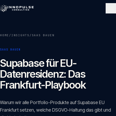
Skip to content
NAVIGATE
HOME
/
INSIGHTS
/
SAAS BAUEN
Start
01
SAAS BAUEN
Über uns
Supabase für EU-
02
Datenresidenz: Das
Leistungen
Frankfurt-Playbook
03
Portfolio
Warum wir alle Portfolio-Produkte auf Supabase EU
04
Frankfurt setzen, welche DSGVO-Haltung das gibt und