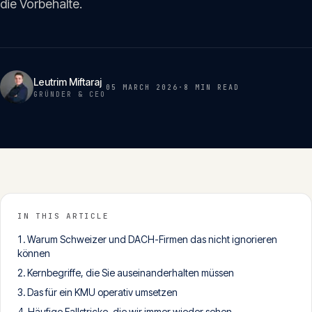
die Vorbehalte.
Insights
05
Glossar
06
Leutrim Miftaraj
05 MARCH 2026
·
8 MIN
READ
GRÜNDER & CEO
Kontakt
07
English
Deutsch
IN THIS ARTICLE
Warum Schweizer und DACH-Firmen das nicht ignorieren
Get in touch
können
Kernbegriffe, die Sie auseinanderhalten müssen
Das für ein KMU operativ umsetzen
Häufige Fallstricke, die wir immer wieder sehen