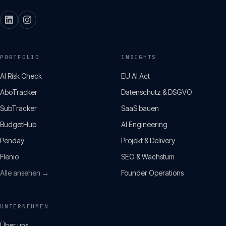
PORTFOLIO
INSIGHTS
AI Risk Check
EU AI Act
AboTracker
Datenschutz & DSGVO
SubTracker
SaaS bauen
BudgetHub
AI Engineering
Penday
Projekt & Delivery
Flenio
SEO & Wachstum
Alle ansehen →
Founder Operations
UNTERNEHMEN
Über uns