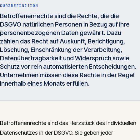
Insights
KURZDEFINITION
05
Betroffenenrechte sind die Rechte, die die
DSGVO natürlichen Personen in Bezug auf ihre
Glossar
personenbezogenen Daten gewährt. Dazu
06
zählen das Recht auf Auskunft, Berichtigung,
Löschung, Einschränkung der Verarbeitung,
Kontakt
07
Datenübertragbarkeit und Widerspruch sowie
Schutz vor rein automatisierten Entscheidungen.
Unternehmen müssen diese Rechte in der Regel
innerhalb eines Monats erfüllen.
English
Deutsch
Get in touch
Betroffenenrechte sind das Herzstück des individuellen
Datenschutzes in der DSGVO. Sie geben jeder