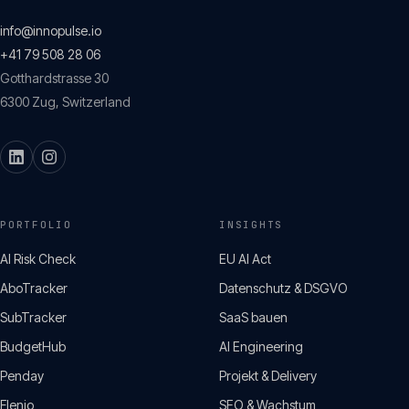
info@innopulse.io
+41 79 508 28 06
Gotthardstrasse 30
6300
Zug
,
Switzerland
PORTFOLIO
INSIGHTS
AI Risk Check
EU AI Act
AboTracker
Datenschutz & DSGVO
SubTracker
SaaS bauen
BudgetHub
AI Engineering
Penday
Projekt & Delivery
Flenio
SEO & Wachstum