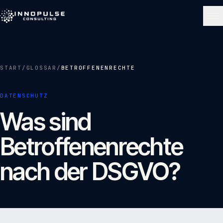
Skip to content
NAVIGATE
START
/
GLOSSAR
/
BETROFFENENRECHTE
Start
01
DATENSCHUTZ
Was sind
Über uns
02
Betroffenenrechte
Leistungen
03
nach der DSGVO?
Portfolio
04