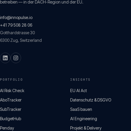
betreiben — in der DACH-Region und der EU.
info@innopulse.io
+41 79 508 28 06
Gotthardstrasse 30
6300
Zug
,
Switzerland
PORTFOLIO
INSIGHTS
AI Risk Check
EU AI Act
AboTracker
Datenschutz & DSGVO
SubTracker
SaaS bauen
BudgetHub
AI Engineering
Penday
Projekt & Delivery