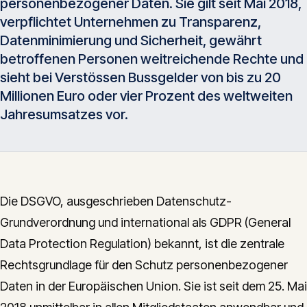
personenbezogener Daten. Sie gilt seit Mai 2018,
Insights
05
verpflichtet Unternehmen zu Transparenz,
Datenminimierung und Sicherheit, gewährt
betroffenen Personen weitreichende Rechte und
Glossar
06
sieht bei Verstössen Bussgelder von bis zu 20
Millionen Euro oder vier Prozent des weltweiten
Kontakt
Jahresumsatzes vor.
07
English
Deutsch
Die DSGVO, ausgeschrieben Datenschutz-
Grundverordnung und international als GDPR (General
Data Protection Regulation) bekannt, ist die zentrale
Get in touch
Rechtsgrundlage für den Schutz personenbezogener
Daten in der Europäischen Union. Sie ist seit dem 25. Mai