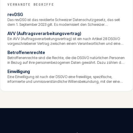
VERWANDTE BEGRIFFE
revDSG
Das revDSG ist das revidierte Schweizer Datenschutzgesetz, das seit
dem 1. September 2023 gilt. Es modernisiert den Schweizer
Datenschutz und nähert ihn der EU-DSGVO an, behält aber eigene
AVV (Auftragsverarbeitungsvertrag)
Besonderheiten. Es stärkt die Rechte betroffener Personen und führt
Pflichten wie Privacy by Design, Meldepflichten bei Datenpannen und
Ein AVV (Auftragsverarbeitungsvertrag) ist ein nach Artikel 28 DSGVO
Bearbeitungsverzeichnisse ein.
vorgeschriebener Vertrag zwischen einem Verantwortlichen und einem
Auftragsverarbeiter, der personenbezogene Daten in dessen Auftrag
Betroffenenrechte
verarbeitet. Er regelt Gegenstand, Dauer, Zweck und Pflichten der
Verarbeitung und stellt sicher, dass der Datenschutz auch beim
Betroffenenrechte sind die Rechte, die die DSGVO natürlichen Personen
Dienstleister gewahrt bleibt.
in Bezug auf ihre personenbezogenen Daten gewährt. Dazu zählen das
Recht auf Auskunft, Berichtigung, Löschung, Einschränkung der
Einwilligung
Verarbeitung, Datenübertragbarkeit und Widerspruch sowie Schutz vor
rein automatisierten Entscheidungen. Unternehmen müssen diese
Eine Einwilligung ist nach der DSGVO eine freiwillige, spezifische,
Rechte in der Regel innerhalb eines Monats erfüllen.
informierte und unmissverständliche Willensbekundung, mit der eine
Person der Verarbeitung ihrer Daten zustimmt. Sie ist eine von sechs
Rechtsgrundlagen, muss aktiv erteilt werden, ist jederzeit widerrufbar
und vom Unternehmen nachweisbar zu dokumentieren.