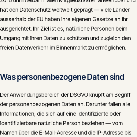
2018 unmittelbar in allen Mitgliedstaaten anwendbar und
CONTACT
hat den Datenschutz weltweit geprägt — viele Länder
ausserhalb der EU haben ihre eigenen Gesetze an ihr
info@innopulse.io
+41 79 508 28 06
ausgerichtet. Ihr Ziel ist es, natürliche Personen beim
Gotthardstrasse 30, 6300 Zug
Umgang mit ihren Daten zu schützen und zugleich den
freien Datenverkehr im Binnenmarkt zu ermöglichen.
Was personenbezogene Daten sind
Der Anwendungsbereich der DSGVO knüpft am Begriff
der personenbezogenen Daten an. Darunter fallen alle
Informationen, die sich auf eine identifizierte oder
identifizierbare natürliche Person beziehen — vom
Namen über die E-Mail-Adresse und die IP-Adresse bis