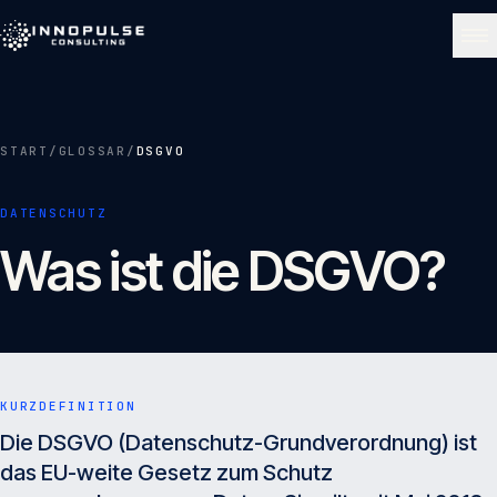
Skip to content
NAVIGATE
START
/
GLOSSAR
/
DSGVO
Start
01
DATENSCHUTZ
Was ist die DSGVO?
Über uns
02
Leistungen
03
KURZDEFINITION
Portfolio
Die DSGVO (Datenschutz-Grundverordnung) ist
04
das EU-weite Gesetz zum Schutz