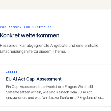
VOM WISSEN ZUR UMSETZUNG
Konkret weiterkommen
Passende, klar abgegrenzte Angebote und eine ehrliche
Entscheidungshilfe zu diesem Thema.
ANGEBOT
EU AI Act Gap-Assessment
Ein Gap-Assessment beantwortet drei Fragen: Welche KI-
Systeme setzen wir ein, wie sind sie nach dem EU AI Act
einzuordnen, und was fehlt bis zur Konformität? Ergebnis ist ein
priorisierter Massnahmenplan mit Blick auf das
Durchsetzungsfenster am 2. August 2026.