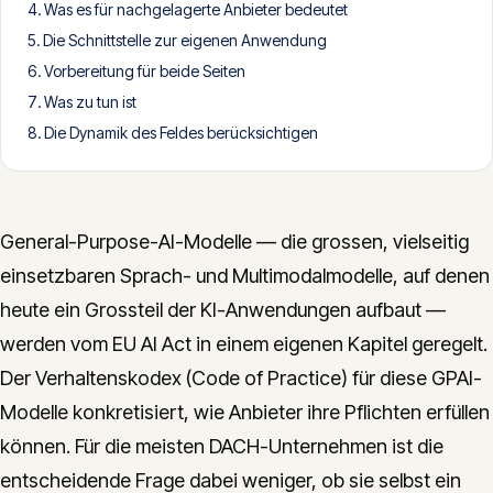
Was es für nachgelagerte Anbieter bedeutet
CONTACT
Die Schnittstelle zur eigenen Anwendung
info@innopulse.io
+41 79 508 28 06
Vorbereitung für beide Seiten
Gotthardstrasse 30, 6300 Zug
Was zu tun ist
Die Dynamik des Feldes berücksichtigen
General-Purpose-AI-Modelle — die grossen, vielseitig
einsetzbaren Sprach- und Multimodalmodelle, auf denen
heute ein Grossteil der KI-Anwendungen aufbaut —
werden vom EU AI Act in einem eigenen Kapitel geregelt.
Der Verhaltenskodex (Code of Practice) für diese GPAI-
Modelle konkretisiert, wie Anbieter ihre Pflichten erfüllen
können. Für die meisten DACH-Unternehmen ist die
entscheidende Frage dabei weniger, ob sie selbst ein