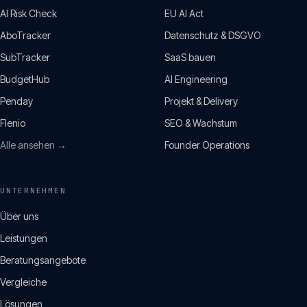
AI Risk Check
EU AI Act
AboTracker
Datenschutz & DSGVO
SubTracker
SaaS bauen
BudgetHub
AI Engineering
Penday
Projekt & Delivery
Flenio
SEO & Wachstum
Alle ansehen →
Founder Operations
UNTERNEHMEN
Über uns
Leistungen
Beratungsangebote
Vergleiche
Lösungen