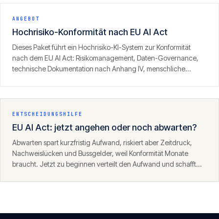
ANGEBOT
Hochrisiko-Konformität nach EU AI Act
Dieses Paket führt ein Hochrisiko-KI-System zur Konformität
nach dem EU AI Act: Risikomanagement, Daten-Governance,
technische Dokumentation nach Anhang IV, menschliche
Aufsicht und Logging — aufgebaut als prüffestes Dossier, das
bis zur CE-Kennzeichnung und der Registrierung trägt.
ENTSCHEIDUNGSHILFE
EU AI Act: jetzt angehen oder noch abwarten?
Abwarten spart kurzfristig Aufwand, riskiert aber Zeitdruck,
Nachweislücken und Bussgelder, weil Konformität Monate
braucht. Jetzt zu beginnen verteilt den Aufwand und schafft
Sicherheit. Angesichts des Durchsetzungsfensters ab August
2026 ist frühes Handeln fast immer die klügere Wahl.