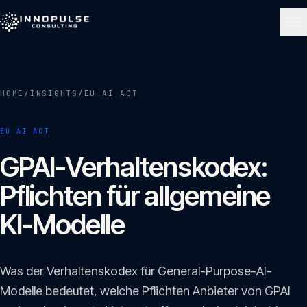
Skip to content
NAVIGATE
HOME
/
INSIGHTS
/
EU AI ACT
Start
01
EU AI ACT
Über uns
GPAI-Verhaltenskodex:
02
Pflichten für allgemeine
Leistungen
KI-Modelle
03
Portfolio
Was der Verhaltenskodex für General-Purpose-AI-
04
Modelle bedeutet, welche Pflichten Anbieter von GPAI