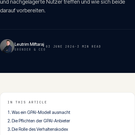
und nachgelagerte Nutzer treffen und wie sich beide
Insights
05
darauf vorbereiten.
Glossar
06
Leutrim Miftaraj
03 JUNE 2026
·
3 MIN
READ
Kontakt
GRÜNDER & CEO
07
English
Deutsch
IN THIS ARTICLE
Get in touch
Was ein GPAI-Modell ausmacht
Die Pflichten der GPAI-Anbieter
Die Rolle des Verhaltenskodex