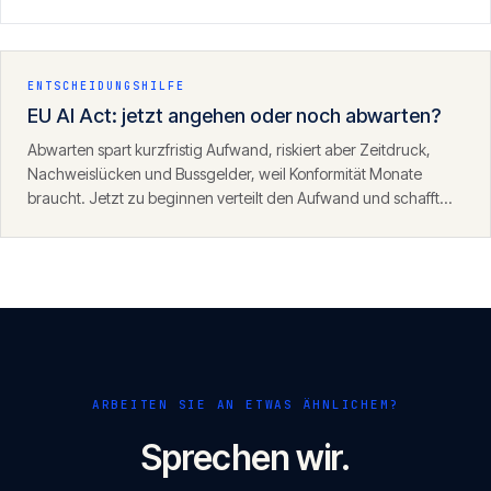
Aufsicht und Logging — aufgebaut als prüffestes Dossier, das
bis zur CE-Kennzeichnung und der Registrierung trägt.
ENTSCHEIDUNGSHILFE
EU AI Act: jetzt angehen oder noch abwarten?
Abwarten spart kurzfristig Aufwand, riskiert aber Zeitdruck,
Nachweislücken und Bussgelder, weil Konformität Monate
braucht. Jetzt zu beginnen verteilt den Aufwand und schafft
Sicherheit. Angesichts des Durchsetzungsfensters ab August
2026 ist frühes Handeln fast immer die klügere Wahl.
ARBEITEN SIE AN ETWAS ÄHNLICHEM?
Sprechen wir.