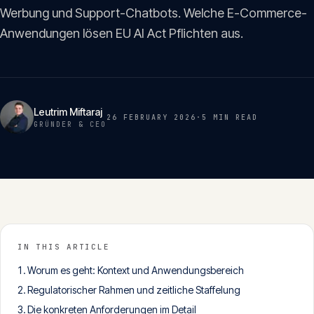
Insights
Werbung und Support-Chatbots. Welche E-Commerce-
05
Anwendungen lösen EU AI Act Pflichten aus.
Glossar
06
Leutrim Miftaraj
Kontakt
26 FEBRUARY 2026
·
5 MIN
READ
GRÜNDER & CEO
07
English
Deutsch
IN THIS ARTICLE
Get in touch
Worum es geht: Kontext und Anwendungsbereich
Regulatorischer Rahmen und zeitliche Staffelung
Die konkreten Anforderungen im Detail