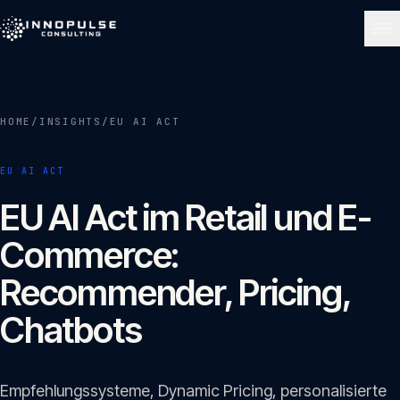
Skip to content
NAVIGATE
HOME
/
INSIGHTS
/
EU AI ACT
Start
01
EU AI ACT
Über uns
EU AI Act im Retail und E-
02
Commerce:
Leistungen
Recommender, Pricing,
03
Chatbots
Portfolio
04
Empfehlungssysteme, Dynamic Pricing, personalisierte