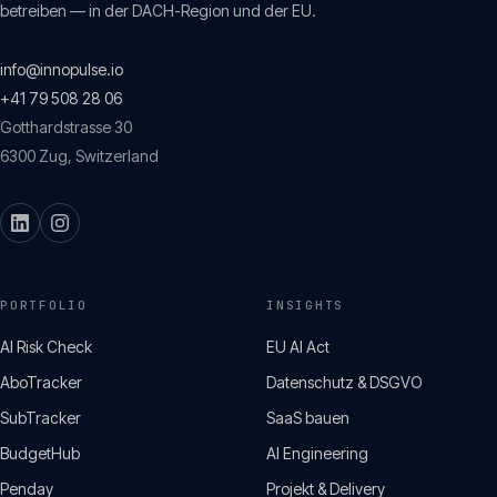
betreiben — in der DACH-Region und der EU.
info@innopulse.io
+41 79 508 28 06
Gotthardstrasse 30
6300
Zug
,
Switzerland
PORTFOLIO
INSIGHTS
AI Risk Check
EU AI Act
AboTracker
Datenschutz & DSGVO
SubTracker
SaaS bauen
BudgetHub
AI Engineering
Penday
Projekt & Delivery