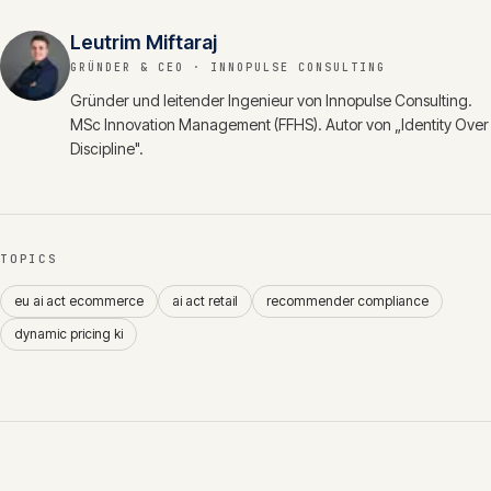
Leutrim Miftaraj
GRÜNDER & CEO
· INNOPULSE CONSULTING
Gründer und leitender Ingenieur von Innopulse Consulting.
MSc Innovation Management (FFHS). Autor von „Identity Over
Discipline".
TOPICS
eu ai act ecommerce
ai act retail
recommender compliance
dynamic pricing ki