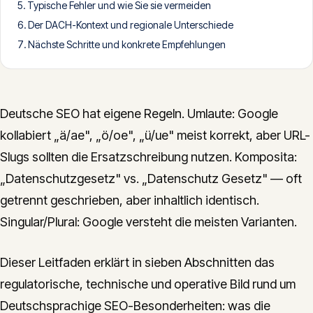
Typische Fehler und wie Sie sie vermeiden
CONTACT
Der DACH-Kontext und regionale Unterschiede
info@innopulse.io
+41 79 508 28 06
Nächste Schritte und konkrete Empfehlungen
Gotthardstrasse 30, 6300 Zug
Deutsche SEO hat eigene Regeln. Umlaute: Google
kollabiert „ä/ae", „ö/oe", „ü/ue" meist korrekt, aber URL-
Slugs sollten die Ersatzschreibung nutzen. Komposita:
„Datenschutzgesetz" vs. „Datenschutz Gesetz" — oft
getrennt geschrieben, aber inhaltlich identisch.
Singular/Plural: Google versteht die meisten Varianten.
Dieser Leitfaden erklärt in sieben Abschnitten das
regulatorische, technische und operative Bild rund um
Deutschsprachige SEO-Besonderheiten: was die