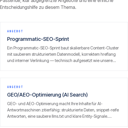
Passende, klar abgegrenzte Angebote und eine ehrliche
Entscheidungshilfe zu diesem Thema.
ANGEBOT
Programmatic-SEO-Sprint
Ein Programmatic-SEO-Sprint baut skalierbare Content-Cluster
mit sauberem strukturiertem Datenmodell, korrektem hreflang
und interner Verlinkung — technisch aufgesetzt wie unsere
eigenen Portfolio-Sites, inklusive GEO/LLM-Optimierung.
ANGEBOT
GEO/AEO-Optimierung (AI Search)
GEO- und AEO-Optimierung macht Ihre Inhalte für AI-
Antwortmaschinen zitierfähig: strukturierte Daten, snippet-reife
Antworten, eine saubere llms.txt und klare Entity-Signale.
Ergebnis ist Sichtbarkeit dort, wo zunehmend gesucht wird — in