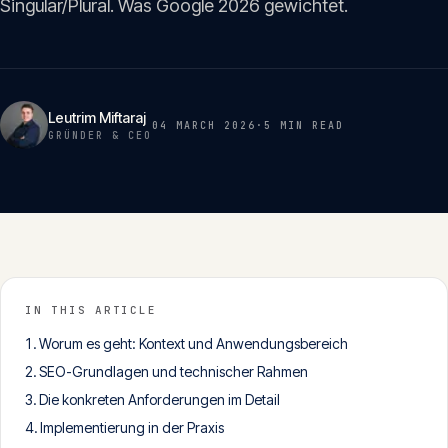
Singular/Plural. Was Google 2026 gewichtet.
Insights
05
Glossar
06
Leutrim Miftaraj
04 MARCH 2026
·
5 MIN
READ
GRÜNDER & CEO
Kontakt
07
English
Deutsch
IN THIS ARTICLE
Worum es geht: Kontext und Anwendungsbereich
Get in touch
SEO-Grundlagen und technischer Rahmen
Die konkreten Anforderungen im Detail
Implementierung in der Praxis