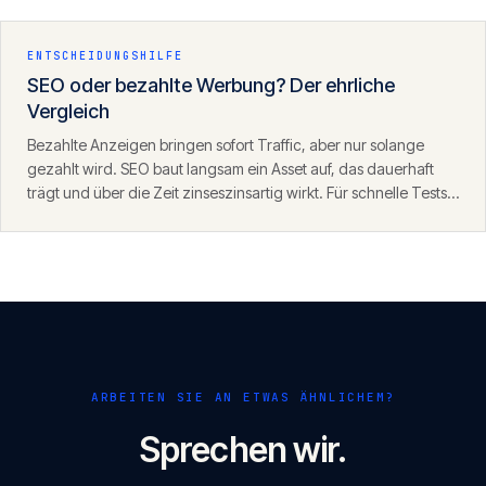
den Antworten von ChatGPT, Perplexity und der KI-Suche.
ENTSCHEIDUNGSHILFE
SEO oder bezahlte Werbung? Der ehrliche
Vergleich
Bezahlte Anzeigen bringen sofort Traffic, aber nur solange
gezahlt wird. SEO baut langsam ein Asset auf, das dauerhaft
trägt und über die Zeit zinseszinsartig wirkt. Für schnelle Tests
eignet sich SEA, für nachhaltiges Wachstum SEO — die beiden
ergänzen sich.
ARBEITEN SIE AN ETWAS ÄHNLICHEM?
Sprechen wir.