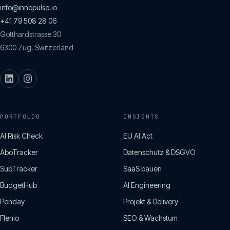
info@innopulse.io
+41 79 508 28 06
Gotthardstrasse 30
6300
Zug
,
Switzerland
PORTFOLIO
INSIGHTS
AI Risk Check
EU AI Act
AboTracker
Datenschutz & DSGVO
SubTracker
SaaS bauen
BudgetHub
AI Engineering
Penday
Projekt & Delivery
Flenio
SEO & Wachstum