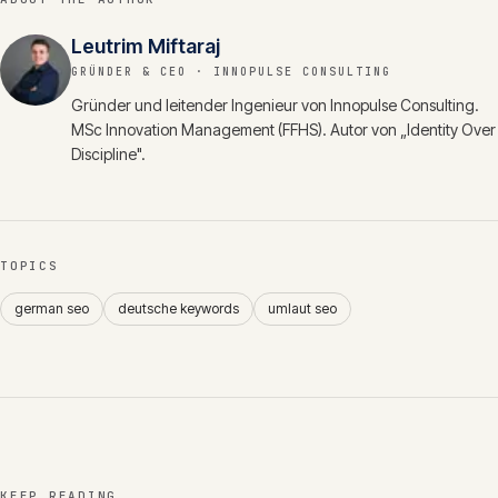
Leutrim Miftaraj
GRÜNDER & CEO
· INNOPULSE CONSULTING
Gründer und leitender Ingenieur von Innopulse Consulting.
MSc Innovation Management (FFHS). Autor von „Identity Over
Discipline".
TOPICS
german seo
deutsche keywords
umlaut seo
KEEP READING