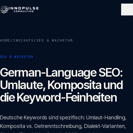
Skip to content
NAVIGATE
HOME
/
INSIGHTS
/
SEO & WACHSTUM
Start
01
SEO & WACHSTUM
Über uns
German-Language SEO:
02
Umlaute, Komposita und
Leistungen
die Keyword-Feinheiten
03
Portfolio
Deutsche Keywords sind spezifisch: Umlaut-Handling,
04
Komposita vs. Getrenntschreibung, Dialekt-Varianten,