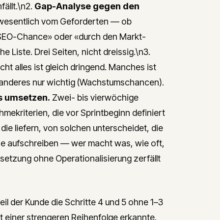
ällt.\n2.
Gap-Analyse gegen den
 wesentlich vom Geforderten — ob
e SEO-Chance» oder «durch den Markt-
 Liste. Drei Seiten, nicht dreissig.\n3.
cht alles ist gleich dringend. Manches ist
); anderes nur wichtig (Wachstumschancen).
ts umsetzen.
Zwei- bis vierwöchige
ekriterien, die vor Sprintbeginn definiert
 die liefern, von solchen unterscheidet, die
ne aufschreiben — wer macht was, wie oft,
etzung ohne Operationalisierung zerfällt
il der Kunde die Schritte 4 und 5 ohne 1–3
t einer strengeren Reihenfolge erkannte.