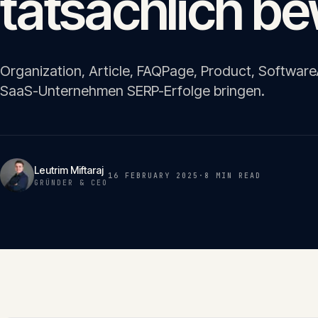
tatsächlich b
Organization, Article, FAQPage, Product, Softwar
SaaS-Unternehmen SERP-Erfolge bringen.
Leutrim Miftaraj
16 FEBRUARY 2025
·
8 MIN
READ
GRÜNDER & CEO