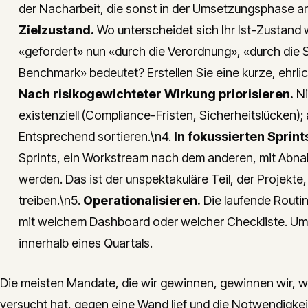
der Nacharbeit, die sonst in der Umsetzungsphase anf
Zielzustand.
Wo unterscheidet sich Ihr Ist-Zustand
«gefordert» nun «durch die Verordnung», «durch di
Benchmark» bedeutet? Erstellen Sie eine kurze, ehrliche
Nach risikogewichteter Wirkung priorisieren.
Ni
existenziell (Compliance-Fristen, Sicherheitslücken
Entsprechend sortieren.\n4.
In fokussierten Sprin
Sprints, ein Workstream nach dem anderen, mit Abnahm
werden. Das ist der unspektakuläre Teil, der Projekte,
treiben.\n5.
Operationalisieren.
Die laufende Routi
mit welchem Dashboard oder welcher Checkliste. Ums
innerhalb eines Quartals.
Die meisten Mandate, die wir gewinnen, gewinnen wir, we
versucht hat, gegen eine Wand lief und die Notwendigkei