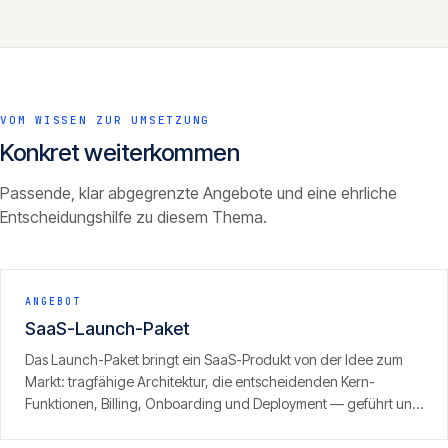
VOM WISSEN ZUR UMSETZUNG
Konkret weiterkommen
Passende, klar abgegrenzte Angebote und eine ehrliche
Entscheidungshilfe zu diesem Thema.
ANGEBOT
SaaS-Launch-Paket
Das Launch-Paket bringt ein SaaS-Produkt von der Idee zum
Markt: tragfähige Architektur, die entscheidenden Kern-
Funktionen, Billing, Onboarding und Deployment — geführt und
mit klarem Fokus auf den ersten zahlenden Kunden. Ergebnis ist
kein Prototyp, sondern ein produktionsreifes Produkt, das