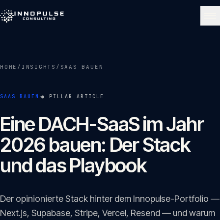
Skip to content
NAVIGATE
HOME
/
INSIGHTS
/
SAAS BAUEN
Start
01
·
SAAS BAUEN
● PILLAR ARTICLE
Über uns
Eine DACH-SaaS im Jahr
02
2026 bauen: Der Stack
Leistungen
und das Playbook
03
Portfolio
04
Der opinionierte Stack hinter dem Innopulse-Portfolio —
Next.js, Supabase, Stripe, Vercel, Resend — und warum