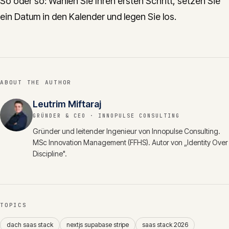
So oder so: Wählen Sie Ihren ersten Schritt, setzen Sie
ein Datum in den Kalender und legen Sie los.
ABOUT THE AUTHOR
Leutrim Miftaraj
GRÜNDER & CEO
· INNOPULSE CONSULTING
Gründer und leitender Ingenieur von Innopulse Consulting.
MSc Innovation Management (FFHS). Autor von „Identity Over
Discipline".
TOPICS
dach saas stack
nextjs supabase stripe
saas stack 2026