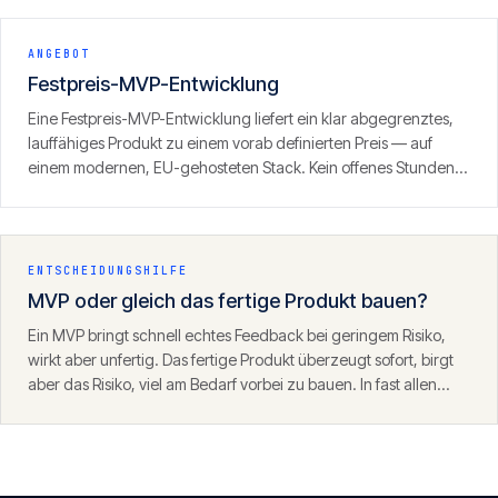
Umsatz erzeugen kann.
ANGEBOT
Festpreis-MVP-Entwicklung
Eine Festpreis-MVP-Entwicklung liefert ein klar abgegrenztes,
lauffähiges Produkt zu einem vorab definierten Preis — auf
einem modernen, EU-gehosteten Stack. Kein offenes Stunden-
Fass, sondern ein definierter Umfang mit klarem Ergebnis.
ENTSCHEIDUNGSHILFE
MVP oder gleich das fertige Produkt bauen?
Ein MVP bringt schnell echtes Feedback bei geringem Risiko,
wirkt aber unfertig. Das fertige Produkt überzeugt sofort, birgt
aber das Risiko, viel am Bedarf vorbei zu bauen. In fast allen
Fällen ist der MVP-Weg der klügere Start — mit einem
Fundament, das danach trägt.