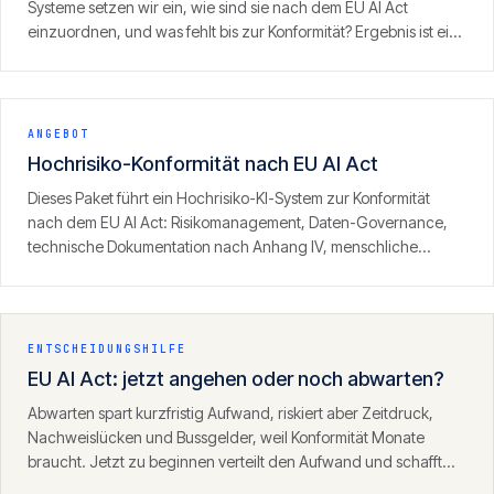
Systeme setzen wir ein, wie sind sie nach dem EU AI Act
einzuordnen, und was fehlt bis zur Konformität? Ergebnis ist ein
priorisierter Massnahmenplan mit Blick auf das
Durchsetzungsfenster am 2. August 2026.
ANGEBOT
Hochrisiko-Konformität nach EU AI Act
Dieses Paket führt ein Hochrisiko-KI-System zur Konformität
nach dem EU AI Act: Risikomanagement, Daten-Governance,
technische Dokumentation nach Anhang IV, menschliche
Aufsicht und Logging — aufgebaut als prüffestes Dossier, das
bis zur CE-Kennzeichnung und der Registrierung trägt.
ENTSCHEIDUNGSHILFE
EU AI Act: jetzt angehen oder noch abwarten?
Abwarten spart kurzfristig Aufwand, riskiert aber Zeitdruck,
Nachweislücken und Bussgelder, weil Konformität Monate
braucht. Jetzt zu beginnen verteilt den Aufwand und schafft
Sicherheit. Angesichts des Durchsetzungsfensters ab August