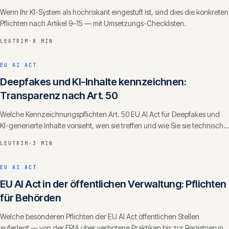
Wenn Ihr KI-System als hochriskant eingestuft ist, sind dies die konkreten
Pflichten nach Artikel 9–15 — mit Umsetzungs-Checklisten.
LEUTRIM
·
8 MIN
EU AI ACT
Deepfakes und KI-Inhalte kennzeichnen:
Transparenz nach Art. 50
Welche Kennzeichnungspflichten Art. 50 EU AI Act für Deepfakes und
KI-generierte Inhalte vorsieht, wen sie treffen und wie Sie sie technisch
und redaktionell umsetzen.
LEUTRIM
·
3 MIN
EU AI ACT
EU AI Act in der öffentlichen Verwaltung: Pflichten
für Behörden
Welche besonderen Pflichten der EU AI Act öffentlichen Stellen
auferlegt — von der FRIA über verbotene Praktiken bis zur Registrierung