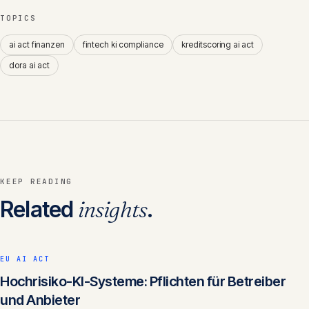
TOPICS
ai act finanzen
fintech ki compliance
kreditscoring ai act
dora ai act
KEEP READING
Related
insights
.
EU AI ACT
Hochrisiko-KI-Systeme: Pflichten für Betreiber
und Anbieter