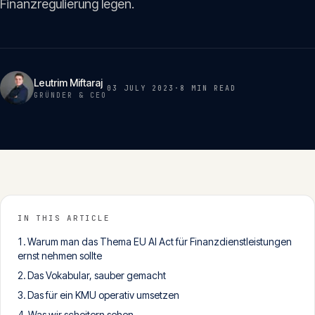
Finanzregulierung legen.
Insights
05
Glossar
06
Leutrim Miftaraj
03 JULY 2023
·
8 MIN
READ
GRÜNDER & CEO
Kontakt
07
English
Deutsch
IN THIS ARTICLE
Warum man das Thema EU AI Act für Finanzdienstleistungen
Get in touch
ernst nehmen sollte
Das Vokabular, sauber gemacht
Das für ein KMU operativ umsetzen
Was wir scheitern sehen