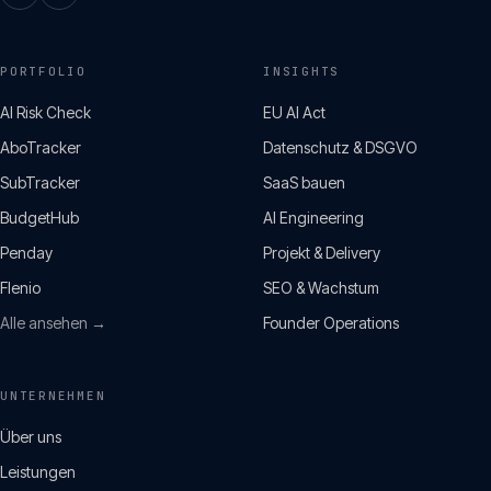
PORTFOLIO
INSIGHTS
AI Risk Check
EU AI Act
AboTracker
Datenschutz & DSGVO
SubTracker
SaaS bauen
BudgetHub
AI Engineering
Penday
Projekt & Delivery
Flenio
SEO & Wachstum
Alle ansehen →
Founder Operations
UNTERNEHMEN
Über uns
Leistungen