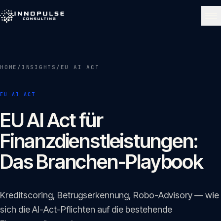
Skip to content
NAVIGATE
HOME
/
INSIGHTS
/
EU AI ACT
Start
01
EU AI ACT
Über uns
EU AI Act für
02
Finanzdienstleistungen:
Leistungen
Das Branchen-Playbook
03
Portfolio
Kreditscoring, Betrugserkennung, Robo-Advisory — wie
04
sich die AI-Act-Pflichten auf die bestehende