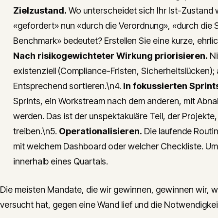
Zielzustand.
Wo unterscheidet sich Ihr Ist-Zustand
«gefordert» nun «durch die Verordnung», «durch di
Benchmark» bedeutet? Erstellen Sie eine kurze, ehrliche
Nach risikogewichteter Wirkung priorisieren.
Ni
existenziell (Compliance-Fristen, Sicherheitslücken
Entsprechend sortieren.\n4.
In fokussierten Sprin
Sprints, ein Workstream nach dem anderen, mit Abnahm
werden. Das ist der unspektakuläre Teil, der Projekte,
treiben.\n5.
Operationalisieren.
Die laufende Routi
mit welchem Dashboard oder welcher Checkliste. Ums
innerhalb eines Quartals.
Die meisten Mandate, die wir gewinnen, gewinnen wir, we
versucht hat, gegen eine Wand lief und die Notwendigkei