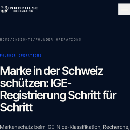
Skip to content
NAVIGATE
HOME
/
INSIGHTS
/
FOUNDER OPERATIONS
Start
01
FOUNDER OPERATIONS
Über uns
Marke in der Schweiz
02
schützen: IGE-
Leistungen
Registrierung Schritt für
03
Schritt
Portfolio
04
Markenschutz beim IGE: Nice-Klassifikation, Recherche,