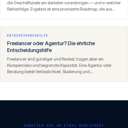
die Geschäftsziele am stärksten voranbringen — und in welcher
Reihenfolge. Ergebnis ist eine priorisierte Roadmap, die aus
einer diffusen Wunschliste einen umsetzbaren Fahrplan mit
klaren Handlungsfeldern und Meilensteinen macht.
ENTSCHEIDUNGSHILFE
Freelancer oder Agentur? Die ehrliche
Entscheidungshilfe
Freelancer sind günstiger und flexibel, tragen aber ein
Klumpenrisiko und begrenzte Kapazität. Eine Agentur oder
Beratung bietet Verlässlichkeit, Skalierung und
Prozesssicherheit zu höheren Kosten. Für kleine, klar umrissene
Aufgaben gewinnt oft der Freelancer, für kritische oder
wachsende Vorhaben die strukturierte Alternative.
ARBEITEN SIE AN ETWAS ÄHNLICHEM?