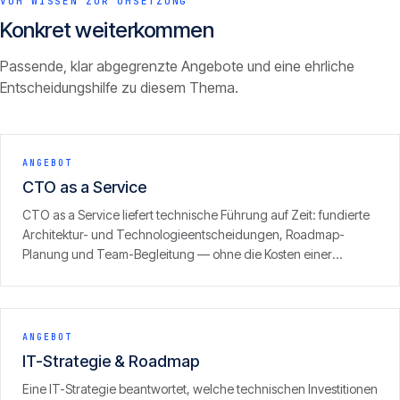
VOM WISSEN ZUR UMSETZUNG
Konkret weiterkommen
Passende, klar abgegrenzte Angebote und eine ehrliche
Entscheidungshilfe zu diesem Thema.
ANGEBOT
CTO as a Service
CTO as a Service liefert technische Führung auf Zeit: fundierte
Architektur- und Technologieentscheidungen, Roadmap-
Planung und Team-Begleitung — ohne die Kosten einer
Vollzeit-Position. Ideal für Unternehmen, die technische
Substanz brauchen, aber noch keinen eigenen CTO tragen
können oder wollen.
ANGEBOT
IT-Strategie & Roadmap
Eine IT-Strategie beantwortet, welche technischen Investitionen