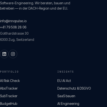
Software-Engineering. Wir beraten, bauen und
betreiben — in der DACH-Region und der EU.
info@innopulse.io
+41 79 508 28 06
Gotthardstrasse 30
6300
Zug
,
Switzerland
PORTFOLIO
INSIGHTS
AI Risk Check
EU AI Act
AboTracker
Datenschutz & DSGVO
SubTracker
SaaS bauen
BudgetHub
AI Engineering