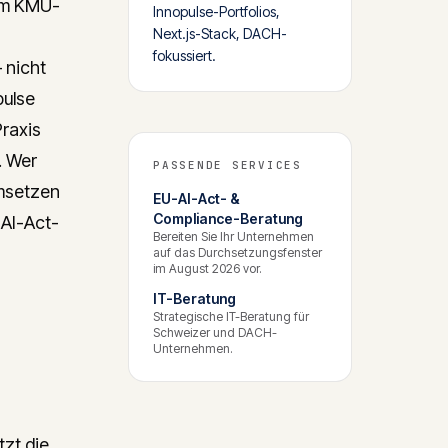
im KMU-
Innopulse-Portfolios,
Next.js-Stack, DACH-
fokussiert.
 nicht
pulse
Praxis
. Wer
PASSENDE SERVICES
umsetzen
EU-AI-Act- &
Compliance-Beratung
 AI-Act-
Bereiten Sie Ihr Unternehmen
auf das Durchsetzungsfenster
im August 2026 vor.
IT-Beratung
Strategische IT-Beratung für
Schweizer und DACH-
Unternehmen.
zt die