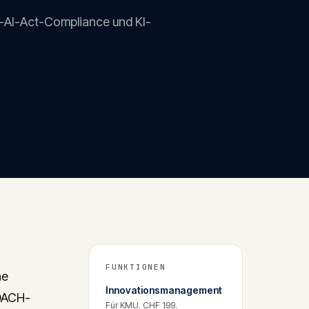
U-AI-Act-Compliance und KI-
.
FUNKTIONEN
ne
Innovationsmanagement
DACH-
Für KMU. CHF 199.