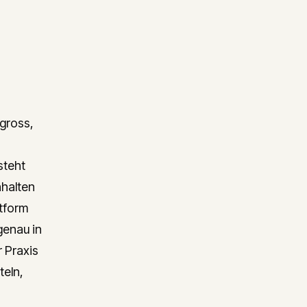
 gross,
steht
nhalten
ttform
genau in
 Praxis
teln,