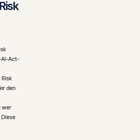
Risk
isk
-AI-Act-
 Risk
Wer den
; wer
. Diese