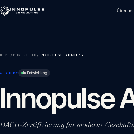
Skip to content
Über un
HOME
/
PORTFOLIO
/
INNOPULSE ACADEMY
In Entwicklung
ACADEMY
Innopulse
DACH-Zertifizierung für moderne Geschäft