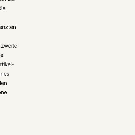
die
renzten
 zweite
xe
rtikel-
ines
den
ene