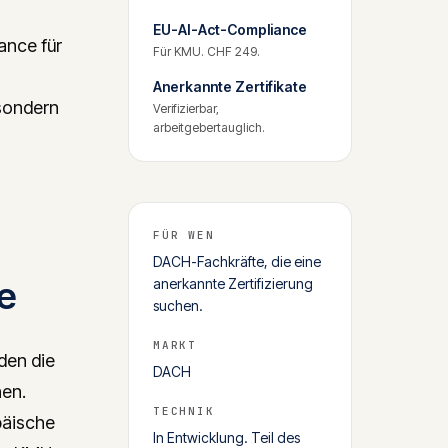
EU-AI-Act-Compliance
ance für
Für KMU. CHF 249.
Anerkannte Zertifikate
 sondern
Verifizierbar,
arbeitgebertauglich.
FÜR WEN
DACH-Fachkräfte, die eine
e
anerkannte Zertifizierung
suchen.
MARKT
den die
DACH
nen.
TECHNIK
päische
In Entwicklung. Teil des