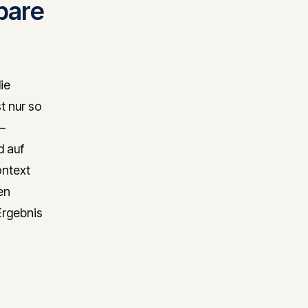
bare
ie
st nur so
—
d auf
ontext
en
Ergebnis