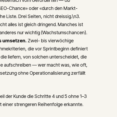
 wesentlich vom Geforderten — ob
e SEO-Chance» oder «durch den Markt-
 Liste. Drei Seiten, nicht dreissig.\n3.
cht alles ist gleich dringend. Manches ist
); anderes nur wichtig (Wachstumschancen).
ts umsetzen.
Zwei- bis vierwöchige
ekriterien, die vor Sprintbeginn definiert
 die liefern, von solchen unterscheidet, die
ne aufschreiben — wer macht was, wie oft,
etzung ohne Operationalisierung zerfällt
il der Kunde die Schritte 4 und 5 ohne 1–3
t einer strengeren Reihenfolge erkannte.