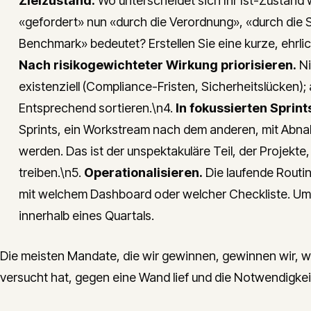
Zielzustand.
Wo unterscheidet sich Ihr Ist-Zustand
«gefordert» nun «durch die Verordnung», «durch di
Benchmark» bedeutet? Erstellen Sie eine kurze, ehrliche
Nach risikogewichteter Wirkung priorisieren.
Ni
existenziell (Compliance-Fristen, Sicherheitslücken
Entsprechend sortieren.\n4.
In fokussierten Sprin
Sprints, ein Workstream nach dem anderen, mit Abnahm
werden. Das ist der unspektakuläre Teil, der Projekte,
treiben.\n5.
Operationalisieren.
Die laufende Routi
mit welchem Dashboard oder welcher Checkliste. Ums
innerhalb eines Quartals.
Die meisten Mandate, die wir gewinnen, gewinnen wir, we
versucht hat, gegen eine Wand lief und die Notwendigkei