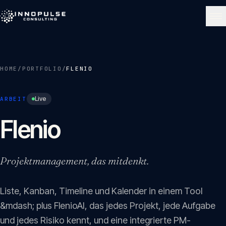
Skip to content
NAVIGATE
HOME
/
PORTFOLIO
/
FLENIO
Start
01
Live
ARBEIT
Über uns
Flenio
02
Leistungen
Projektmanagement, das mitdenkt.
03
Liste, Kanban, Timeline und Kalender in einem Tool
Portfolio
04
&mdash; plus FlenioAI, das jedes Projekt, jede Aufgabe
und jedes Risiko kennt, und eine integrierte PM-