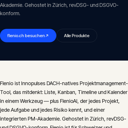
Insights
Akademie. Gehostet in Zürich, revDSG- und DSGVO-
05
konform.
Glossar
06
flenio.ch
besuchen
Alle Produkte
Kontakt
07
English
Deutsch
Flenio ist Innopulses DACH-natives Projektmanagement-
Tool, das mitdenkt: Liste, Kanban, Timeline und Kalender
in einem Werkzeug — plus FlenioAI, der jedes Projekt,
Get in touch
jede Aufgabe und jedes Risiko kennt, und einer
integrierten PM-Akademie. Gehostet in Zürich, revDSG-
und DSGVO-konform. Flenio ist für Schweizer und