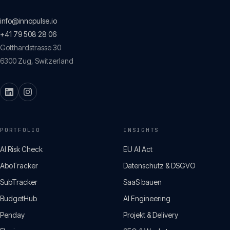
info@innopulse.io
+41 79 508 28 06
Gotthardstrasse 30
6300
Zug
,
Switzerland
PORTFOLIO
INSIGHTS
AI Risk Check
EU AI Act
AboTracker
Datenschutz & DSGVO
SubTracker
SaaS bauen
BudgetHub
AI Engineering
Penday
Projekt & Delivery