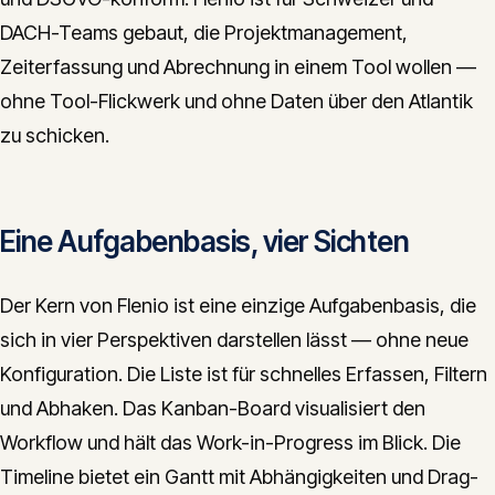
CONTACT
DACH-Teams gebaut, die Projektmanagement,
Zeiterfassung und Abrechnung in einem Tool wollen —
info@innopulse.io
+41 79 508 28 06
ohne Tool-Flickwerk und ohne Daten über den Atlantik
Gotthardstrasse 30, 6300 Zug
zu schicken.
Eine Aufgabenbasis, vier Sichten
Der Kern von Flenio ist eine einzige Aufgabenbasis, die
sich in vier Perspektiven darstellen lässt — ohne neue
Konfiguration. Die Liste ist für schnelles Erfassen, Filtern
und Abhaken. Das Kanban-Board visualisiert den
Workflow und hält das Work-in-Progress im Blick. Die
Timeline bietet ein Gantt mit Abhängigkeiten und Drag-